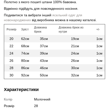
Полотно з якого пошиті штани 100% бавовна.
Відмінно підійдуть для повсякденного носіння.
Подивитися та вибрати інший
ясельний одяг для
новонароджених
від виробника можна в нашому каталозі.
Довжина
Довжина брюк из
Розмір
Зріст
+/-
брюк
нутри
20
62см
35см
19см
1см
22
68см
37см
21см
1см
24
74см
39см
24см
1см
26
80см
43см
26см
1см
28
86см
46см
30см
1см
30
92см
50см
32см
1см
Характеристики
Колір
Молочний
Розмір
28