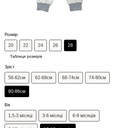
Розмір
20
22
24
26
28
Таблиця розмірів
Зріст
56-62см
62-68см
68-74см
74-80см
80-86см
Вік
1,5-3 місяці
3-6 місяці
6-9 місяців