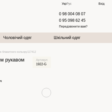
Укр
Рус
Вхід
0 98 004 08 07
0 95 098 62 45
Передзвонити вам?
Чоловічий одяг
Шкільний одяг
ок блакитного кольору117412
им рукавом
Артикул
1922-G
ук