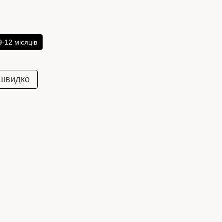
9-12 місяців
 швидко