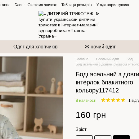
такти
Блог
Система знижок
Таблиця розмірів
Угода користувача
Одяг для хлопчиків
Жіночий одяг
Головна
Ясельний одяг
Боді
Боді ясельний з довгим рукавом інтерл
Боді ясельний з довг
інтерлок блакитного
кольору117412
В наявності
1 відг
160 грн
Зріст