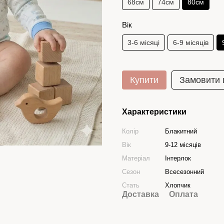
68см
74см
80см
Вік
3-6 місяці
6-9 місяців
Купити
Замовити
Характеристики
Колір
Блакитний
Вік
9-12 місяців
Матеріал
Інтерлок
Сезон
Всесезонний
Стать
Хлопчик
Доставка
Оплата