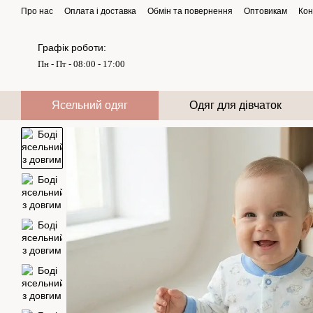
Перейти до основного контенту
Про нас
Оплата і доставка
Обмін та повернення
Оптовикам
Кон
Графік роботи:
Пн - Пт - 08:00 - 17:00
Ясельний одяг
Одяг для дівчаток