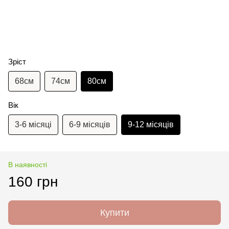
Зріст
68см
74см
80см
Вік
3-6 місяці
6-9 місяців
9-12 місяців
В наявності
160 грн
Купити