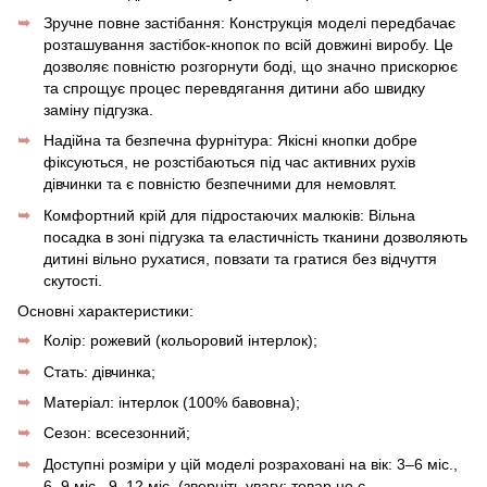
Зручне повне застібання: Конструкція моделі передбачає
розташування застібок-кнопок по всій довжині виробу. Це
дозволяє повністю розгорнути боді, що значно прискорює
та спрощує процес перевдягання дитини або швидку
заміну підгузка.
Надійна та безпечна фурнітура: Якісні кнопки добре
фіксуються, не розстібаються під час активних рухів
дівчинки та є повністю безпечними для немовлят.
Комфортний крій для підростаючих малюків: Вільна
посадка в зоні підгузка та еластичність тканини дозволяють
дитині вільно рухатися, повзати та гратися без відчуття
скутості.
Основні характеристики:
Колір: рожевий (кольоровий інтерлок);
Стать: дівчинка;
Матеріал: інтерлок (100% бавовна);
Сезон: всесезонний;
Доступні розміри у цій моделі розраховані на вік: 3–6 міс.,
6–9 міс., 9–12 міс. (зверніть увагу: товар не є