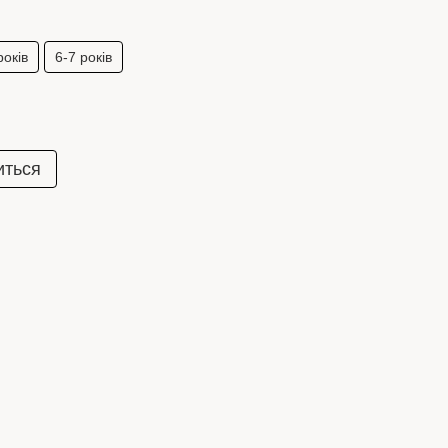
років
6-7 років
иться