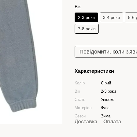
Вік
2-3 роки
3-4 роки
5-6 
7-8 років
Повідомити, коли з'яв
Характеристики
Колір
Сірий
Вік
2-3 роки
Стать
Унісекс
Матеріал
Фліс
Сезон
Зима
Доставка
Оплата