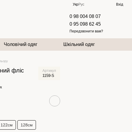
Укр
Рус
Вхід
0 98 004 08 07
0 95 098 62 45
Передзвонити вам?
Чоловічий одяг
Шкільний одяг
ольору
ний фліс
Артикул
1159-S
к
122см
128см