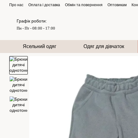
Перейти до основного контенту
Про нас
Оплата і доставка
Обмін та повернення
Оптовикам
Кон
Графік роботи:
Пн - Пт - 08:00 - 17:00
Ясельний одяг
Одяг для дівчаток