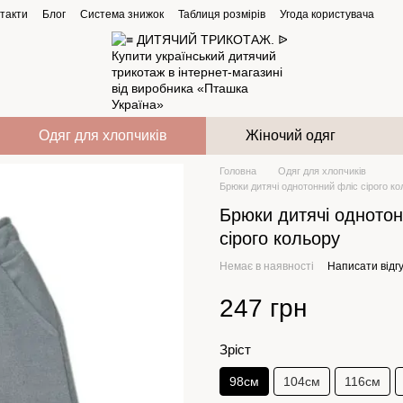
такти
Блог
Система знижок
Таблиця розмірів
Угода користувача
Одяг для хлопчиків
Жіночий одяг
Головна
Одяг для хлопчиків
Брюки дитячі однотонний фліс сірого к
Брюки дитячі однотон
сірого кольору
Немає в наявності
Написати відгу
247 грн
Зріст
98см
104см
116см