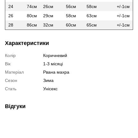
24
74см
26см
56см
58см
+/-1см
26
80см
29см
58см
63см
+/-1см
28
86см
32см
60см
65см
+/-1см
Характеристики
Колір
Коричневий
Вік
1-3 місяці
Матеріал
Рвана махра
Сезон
Зима
Стать
Унісекс
Відгуки