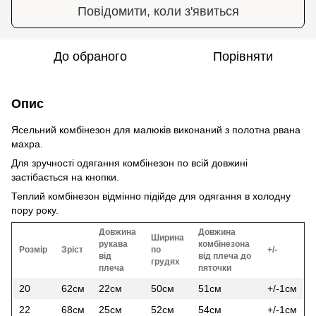
Повідомити, коли з'явиться
До обраного
Порівняти
Опис
Ясельний комбінезон для малюків виконаний з полотна рвана
махра.
Для зручності одягання комбінезон по всій довжині
застібається на кнопки.
Теплий комбінезон відмінно підійде для одягання в холодну
пору року.
Довжина
Довжина
Ширина
рукава
комбінезона
Розмір
Зріст
по
+/-
від
від плеча до
грудях
плеча
пяточки
20
62см
22см
50см
51см
+/-1см
22
68см
25см
52см
54см
+/-1см