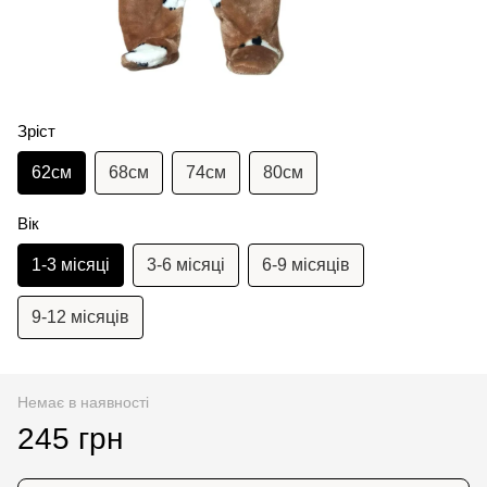
Зріст
62см
68см
74см
80см
Вік
1-3 місяці
3-6 місяці
6-9 місяців
9-12 місяців
Немає в наявності
245 грн