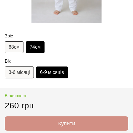
Зріст
68см
74см
Вік
3-6 місяці
6-9 місяців
В наявності
260 грн
Купити