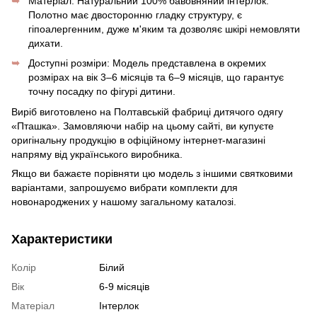
Матеріал: Натуральний 100% бавовняний інтерлок.
Полотно має двосторонню гладку структуру, є
гіпоалергенним, дуже м'яким та дозволяє шкірі немовляти
дихати.
Доступні розміри: Модель представлена в окремих
розмірах на вік 3–6 місяців та 6–9 місяців, що гарантує
точну посадку по фігурі дитини.
Виріб виготовлено на Полтавській фабриці дитячого одягу
«Пташка». Замовляючи набір на цьому сайті, ви купуєте
оригінальну продукцію в офіційному інтернет-магазині
напряму від українського виробника.
Якщо ви бажаєте порівняти цю модель з іншими святковими
варіантами, запрошуємо вибрати комплекти для
новонароджених у нашому загальному каталозі.
Характеристики
Колір
Білий
Вік
6-9 місяців
Матеріал
Інтерлок