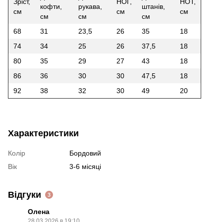
Зріст,
НОГ,
НОТ,
кофти,
рукава,
штанів,
см
см
см
см
см
см
68
31
23,5
26
35
18
74
34
25
26
37,5
18
80
35
29
27
43
18
86
36
30
30
47,5
18
92
38
32
30
49
20
Характеристики
Колір
Бордовий
Вік
3-6 місяці
Відгуки
3
Олена
28.03.2026 в 19:10