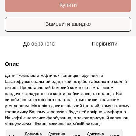
Купити
Замовити швидко
До обраного
Порівняти
Опис
Дитячі комплекти кофтинок і штанців - зручний та
багатофункціональний одяг, який потрібен абсолютно кожній
дитині. Представлений бежевий комплект з малюнком
пандочок складається з кофти на блискавці та штанців. Всі
вироби пошиті з якісного полотна - трьохнитки з начісним
утепленням. Матеріал досить щільний і теплий, тому в такому
костюмчику Вашому карапузові буде неймовірно комфортно.
На кофті є невелике фарбування, а також присутній капюшон
зі шнурочком. Штанці виконані на м'якій резинці.
Довжина
Довжина
Довжина