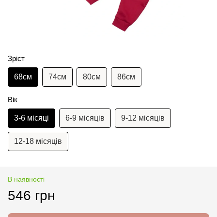
Зріст
68см
74см
80см
86см
Вік
3-6 місяці
6-9 місяців
9-12 місяців
12-18 місяців
В наявності
546 грн