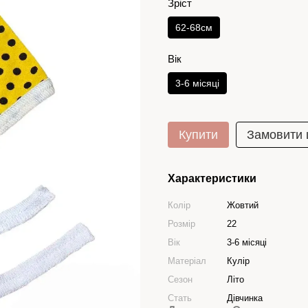
Зріст
62-68см
Вік
3-6 місяці
Купити
Замовити
Характеристики
Колір
Жовтий
Розмір
22
Вік
3-6 місяці
Матеріал
Кулір
Сезон
Літо
Стать
Дівчинка