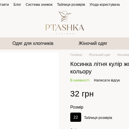
такти
Блог
Система знижок
Таблиця розмірів
Угода користувача
Одяг для хлопчиків
Жіночий одяг
Головна
Ясельний одяг
Косинка
Косинка літня кулір ж
кольору
В наявності
Написати відгук
32 грн
Розмір
22
Таблиця розмірів