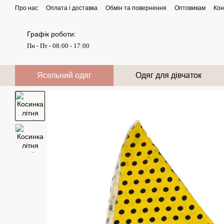
Перейти до основного контенту
Про нас
Оплата і доставка
Обмін та повернення
Оптовикам
Кон
Графік роботи:
Пн - Пт - 08:00 - 17:00
Ясельний одяг
Одяг для дівчаток