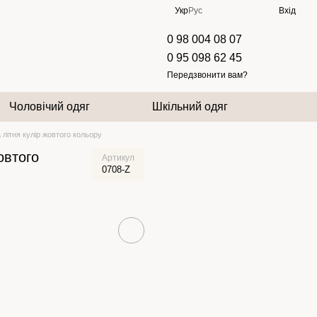
Укр
Рус
Вхід
0 98 004 08 07
0 95 098 62 45
Передзвонити вам?
Чоловічий одяг
Шкільний одяг
 літня кулір жовтого кольору
овтого
Артикул
0708-Z