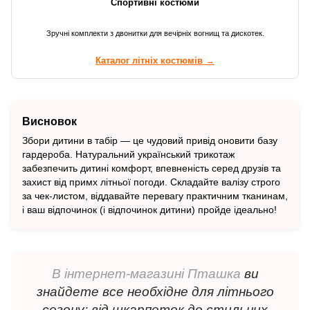
Спортивні костюми
Зручні комплекти з двонитки для вечірніх вогнищ та дискотек.
Каталог літніх костюмів →
Висновок
Збори дитини в табір — це чудовий привід оновити базу
гардероба. Натуральний український трикотаж
забезпечить дитині комфорт, впевненість серед друзів та
захист від примх літньої погоди. Складайте валізу строго
за чек-листом, віддавайте перевагу практичним тканинам,
і ваш відпочинок (і відпочинок дитини) пройде ідеально!
В інтернет-магазині Пташка
ви
знайдете все необхідне для літнього
сезону: від шкарпеток до стильних