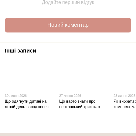
Додайте перший відгук
Новий коментар
Інші записи
30 липня 2026
27 липня 2026
23 липня 2026
Що одягнути дитині на
Що варто знати про
Як вибрати 
літній день народження
полтавський трикотаж
комплект ма