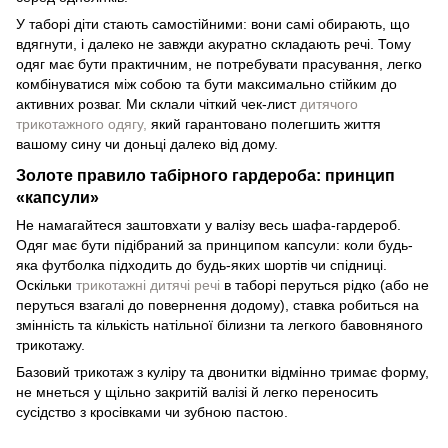
У таборі діти стають самостійними: вони самі обирають, що
вдягнути, і далеко не завжди акуратно складають речі. Тому
одяг має бути практичним, не потребувати прасування, легко
комбінуватися між собою та бути максимально стійким до
активних розваг. Ми склали чіткий чек-лист
дитячого
трикотажного одягу,
який гарантовано полегшить життя
вашому сину чи доньці далеко від дому.
Золоте правило табірного гардероба: принцип
«капсули»
Не намагайтеся заштовхати у валізу весь шафа-гардероб.
Одяг має бути підібраний за принципом капсули: коли будь-
яка футболка підходить до будь-яких шортів чи спідниці.
Оскільки
трикотажні дитячі речі
в таборі перуться рідко (або не
перуться взагалі до повернення додому), ставка робиться на
змінність та кількість натільної білизни та легкого бавовняного
трикотажу.
Базовий трикотаж з куліру та двонитки відмінно тримає форму,
не мнеться у щільно закритій валізі й легко переносить
сусідство з кросівками чи зубною пастою.