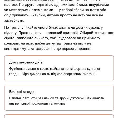
пастою. По-друге, одяг зі складними застібками, шнурівками
чи металевими елементами — у таборі збори на пляж або
обід тривають 5 хвилин, дитина просто не встигне все це
застебнути.
По-третє, уникайте чисто білих штанів чи довгих суконь у
підлогу. Практичність — головний критерій. Обирайте трикотаж
сірого, глибокого синього, хакі, пудрового чи гірчичного
кольорів, на яких дрібні цятки від трави чи пилу не
виглядатимуть катастрофічно до першого прання.
Для спекотних днів
Футболки вільного крою, майки та тонкі шорти з кулірної
гладі. Шкіра дихає навіть під час спортивних змагань.
Вечірні заходи
Стильні світшоти без начісу та зручні джогери. Захищають
від вечірньої прохолоди та комарів.