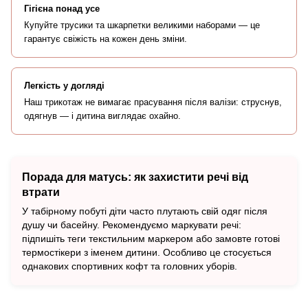
Гігієна понад усе
Купуйте трусики та шкарпетки великими наборами — це
гарантує свіжість на кожен день зміни.
Легкість у догляді
Наш трикотаж не вимагає прасування після валізи: струснув,
одягнув — і дитина виглядає охайно.
Порада для матусь: як захистити речі від
втрати
У табірному побуті діти часто плутають свій одяг після
душу чи басейну. Рекомендуємо маркувати речі:
підпишіть теги текстильним маркером або замовте готові
термостікери з іменем дитини. Особливо це стосується
однакових спортивних кофт та головних уборів.