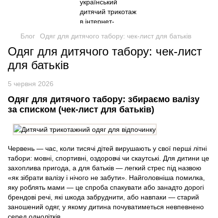
Блог
Одяг для дитячого табору: чек-лист для батьків
Одяг для дитячого табору: чек-лист
для батьків
5 червня 2026
Одяг для дитячого табору: збираємо валізу
за списком (чек-лист для батьків)
Червень — час, коли тисячі дітей вирушають у свої перші літні
табори: мовні, спортивні, оздоровчі чи скаутські. Для дитини це
захоплива пригода, а для батьків — легкий стрес під назвою
«як зібрати валізу і нічого не забути». Найголовніша помилка,
яку роблять мами — це спроба спакувати або занадто дорогі
брендові речі, які шкода забруднити, або навпаки — старий
заношений одяг, у якому дитина почуватиметься невпевнено
серед однолітків.