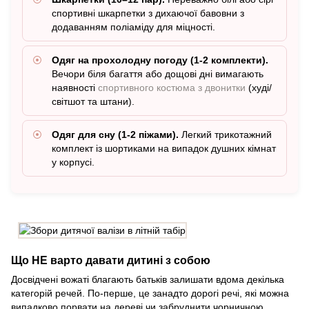
спортивні шкарпетки з дихаючої бавовни з
додаванням поліаміду для міцності.
Одяг на прохолодну погоду (1-2 комплекти).
Вечори біля багаття або дощові дні вимагають
наявності
спортивного костюма з двонитки
(худі/
світшот та штани).
Одяг для сну (1-2 піжами).
Легкий трикотажний
комплект із шортиками на випадок душних кімнат
у корпусі.
Що НЕ варто давати дитині з собою
Досвідчені вожаті благають батьків залишати вдома декілька
категорій речей. По-перше, це занадто дорогі речі, які можна
випадково порвати на дереві чи забруднити чорничною