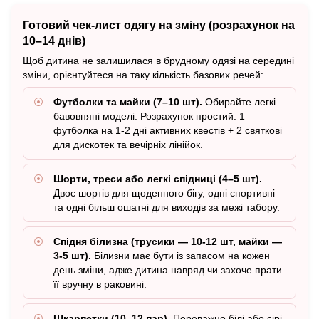
Готовий чек-лист одягу на зміну (розрахунок на
10–14 днів)
Щоб дитина не залишилася в брудному одязі на середині
зміни, орієнтуйтеся на таку кількість базових речей:
Футболки та майки (7–10 шт).
Обирайте легкі
бавовняні моделі. Розрахунок простий: 1
футболка на 1-2 дні активних квестів + 2 святкові
для дискотек та вечірніх лінійок.
Шорти, треси або легкі спідниці (4–5 шт).
Двоє шортів для щоденного бігу, одні спортивні
та одні більш ошатні для виходів за межі табору.
Спідня білизна (трусики — 10-12 шт, майки —
3-5 шт).
Білизни має бути із запасом на кожен
день зміни, адже дитина навряд чи захоче прати
її вручну в раковині.
Шкарпетки (10–12 пар).
Переважно білі або сірі