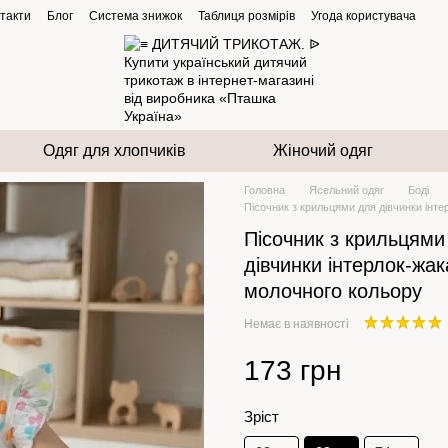
такти
Блог
Система знижок
Таблиця розмірів
Угода користувача
Одяг для хлопчиків
Жіночий одяг
Головна
Ясельний одяг
Боді
Пісочник з крильцями для дівчинки інт
Пісочник з крильцями
дівчинки інтерлок-жа
молочного кольору
Немає в наявності
173 грн
Зріст