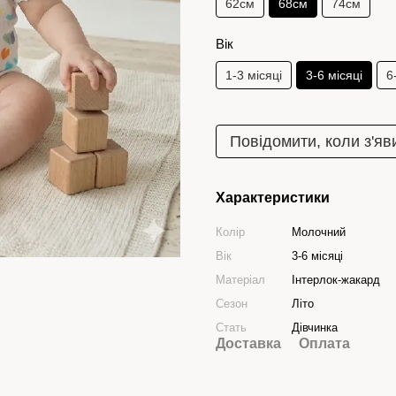
62см
68см
74см
Вік
1-3 місяці
3-6 місяці
6
Повідомити, коли з'яв
Характеристики
Колір
Молочний
Вік
3-6 місяці
Матеріал
Інтерлок-жакард
Сезон
Літо
Стать
Дівчинка
Доставка
Оплата