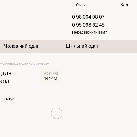
Укр
Рус
Вхід
0 98 004 08 07
0 95 098 62 45
Передзвонити вам?
Чоловічий одяг
Шкільний одяг
ерлок-жакард молочного кольору
 для
Артикул
1442-M
кард
1 відгук