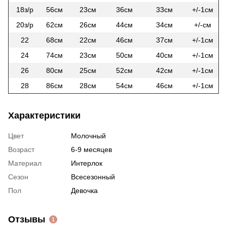
18з/р
56см
23см
36см
33см
+/-1см
20з/р
62см
26см
44см
34см
+/-см
22
68см
22см
46см
37см
+/-1см
24
74см
23см
50см
40см
+/-1см
26
80см
25см
52см
42см
+/-1см
28
86см
28см
54см
46см
+/-1см
Характеристики
Цвет
Молочный
Возраст
6-9 месяцев
Материал
Интерлок
Сезон
Всесезонный
Пол
Девочка
Отзывы
1