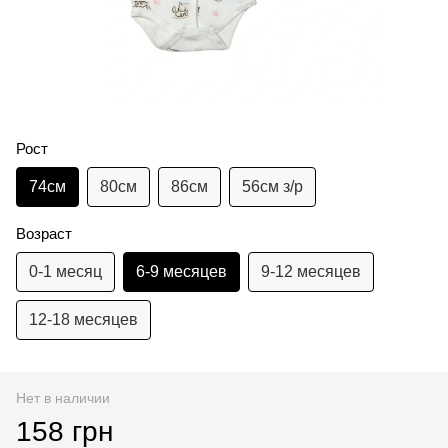
Рост
74см
80см
86см
56см з/р
Возраст
0-1 месяц
6-9 месяцев
9-12 месяцев
12-18 месяцев
Нет в наличии
158 грн