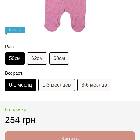
Новинка
Рост
56см
62см
68см
Возраст
0-1 месяц
1-3 месяцев
3-6 месяца
В наличии
254 грн
Купить