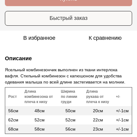
Быстрый заказ
В избранное
К сравнению
Описание
Ясельный комбинезончик выполнен из ткани интерлока
вафля. Стильный комбинезон с капюшоном для удобства
одевания малыша по всей длине застегивается на молнии.
Длина
Ширина
Длина
Рост
комбинезона от
по линии
рукава от
+/-
плеча к низу
груди
плеча к низу
56см
48см
50см
20см
+/-1см
62см
52см
52см
22см
+/-1см
68см
58см
56см
23см
+/-1см