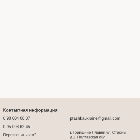
Контактная информация
0 98 004 08 07
ptashkaukraine@gmail.com
0 95 098 62 45
г. Горишние Плавни,ул. Строны
Перезвонить вам?
д.1, Полтавская обл.