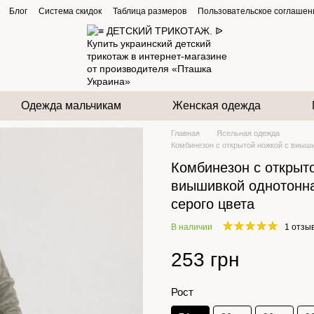
Блог
Система скидок
Таблица размеров
Пользовательское соглашен
Одежда мальчикам
Женская одежда
Главная
Ясельная одежда
Комбинезон с открытой ножкой с виыши
Комбинезон с открыт
виышивкой однотонн
серого цвета
В наличии
1 отзы
253 грн
Рост