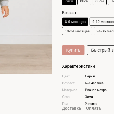
74см
80см
86см
9
Возраст
6-9 месяцев
9-12 месяце
18-24 месяцев
24-36 мес
Купить
Быстрый з
Характеристики
Цвет
Серый
Возраст
6-9 месяцев
Материал
Рваная махра
Сезон
Зима
Пол
Унисекс
Доставка
Оплата