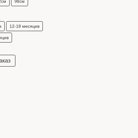
2см
98см
в
12-18 месяцев
яцев
аказ