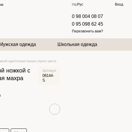
Укр
Рус
Вход
ие
0 98 004 08 07
0 95 098 62 45
Перезвонить вам?
Мужская одежда
Школьная одежда
вкой однотонная махра серого цвета
ой ножкой с
Артикул
08144-
ая махра
S
в