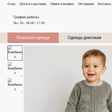
Перейти к основному контенту
О нас
Оплата и доставка
Обмен и возврат
Оптовикам
Контакты
График работы:
Пн - Пт - 08:00 - 17:00
Ясельная одежда
Одежда девочкам