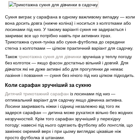
Сукня виграє у сарафана в одному важливому випадку — коли
вона досить довга (нижче коліна) і носиться з колготками або
лосинами під низ. У такому варіанті сукня не задирається і
закриває все що потрібно навіть при активних іграх.
Трикотажна сукня-туніка або сукня-футболка до середини
стегна з колготками — цілком практичний варіант для садочку.
Також
трикотажна сукня для дівчинки
зручніша у теплу погоду
без колготок — якщо фасон достатньо вільний і довгий. Для
дівчаток які не дуже активні або для прогулянки де немає
лазіння і повзання — сукня без нічого під низ цілком підходить.
Коли сарафан зручніший за сукню
Дитячий трикотажний сарафан
із лосинами під низ —
оптимальний варіант для садочку якщо дівчинка активна.
Лосини закривають ніжки і сідниці незалежно від того як
задерся сарафан — дитина може рухатися вільно без жодних
незручностей. Крім того сарафан зручніший у перехідну
погоду: навесні під нього одягають футболку або лонгслів, що
замінює окремий верх і при цьому виглядає цікавіше ніж
просто футболка зі штанами.