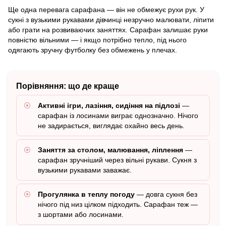
Ще одна перевага сарафана — він не обмежує рухи рук. У
сукні з вузькими рукавами дівчинці незручно малювати, ліпити
або грати на розвиваючих заняттях. Сарафан залишає руки
повністю вільними — і якщо потрібно тепло, під нього
одягають зручну футболку без обмежень у плечах.
Порівняння: що де краще
Активні ігри, лазіння, сидіння на підлозі
—
сарафан із лосинами виграє однозначно. Нічого
не задирається, виглядає охайно весь день.
Заняття за столом, малювання, ліплення
—
сарафан зручніший через вільні рукави. Сукня з
вузькими рукавами заважає.
Прогулянка в теплу погоду
— довга сукня без
нічого під низ цілком підходить. Сарафан теж —
з шортами або лосинами.