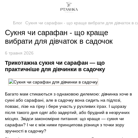
Блог
Сукня чи сарафан - що краще вибрати для дівчаток в с
Сукня чи сарафан - що краще
вибрати для дівчаток в садочок
6 травня 2026
Трикотажна сукня чи сарафан — що
практичніше для дівчинки в садочку
Багато мам стикаються з однаковою дилемою: дівчинка хоче в
сукні або сарафані, але в садочку вона сидить на підлозі,
повзає, лізе на гірку і бере участь у рухливих іграх. І щоразу
після такого дня одяг або задертий, або брудний в незручних
місцях. Звідси закономірне питання: що краще — сукня чи
сарафан? І чи є між ними принципова різниця з точки зору
зручності в садочку?