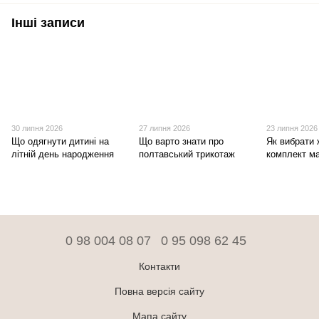
Інші записи
30 липня 2026
27 липня 2026
23 липня 2026
Що одягнути дитині на
Що варто знати про
Як вибрати 
літній день народження
полтавський трикотаж
комплект ма
0 98 004 08 07
0 95 098 62 45
Контакти
Повна версія сайту
Мапа сайту