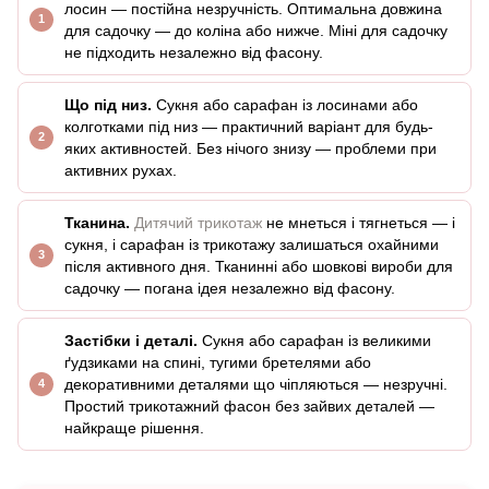
лосин — постійна незручність. Оптимальна довжина
для садочку — до коліна або нижче. Міні для садочку
не підходить незалежно від фасону.
Що під низ.
Сукня або сарафан із лосинами або
колготками під низ — практичний варіант для будь-
яких активностей. Без нічого знизу — проблеми при
активних рухах.
Тканина.
Дитячий трикотаж
не мнеться і тягнеться — і
сукня, і сарафан із трикотажу залишаться охайними
після активного дня. Тканинні або шовкові вироби для
садочку — погана ідея незалежно від фасону.
Застібки і деталі.
Сукня або сарафан із великими
ґудзиками на спині, тугими бретелями або
декоративними деталями що чіпляються — незручні.
Простий трикотажний фасон без зайвих деталей —
найкраще рішення.