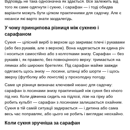
Відповідь не така однозначна як здається. Все залежить від
того як саме одягнути і сукню, і сарафан — і тоді обидва
варіанти можуть бути цілком практичними для садочку. Але є
нюанси які варто знати заздалегідь.
У чому принципова різниця між сукнею і
сарафаном
Сукня — цілісний виріб із верхом що закриває плечі і рукавами
(або без рукавів, але з верхом). Вона надягається як єдина річ
і носиться самостійно або з колготками знизу. Сарафан — без
рукавів і, як правило, без повноцінного верху: тримається на
лямках або широких бретелях. Під сарафан майже завжди
одягають щось знизу — лосини, штанці або шорти — і щось
зверху (футболку або лонгслів) у прохолодну погоду.
Саме ця різниця визначає ключовий нюанс для садочку:
сарафан із лосинами знизу практичніший ніж сукня без нічого
під низ. Коли дівчинка сидить на підлозі, лізе на гірку або
робить кульбіт — сарафан з лосинами залишається охайним.
Сукня в тій самій ситуації задирається — і дитина або сама
весь час поправляє, або цього не робить і виглядає неохайно.
Коли сукня зручніша за сарафан