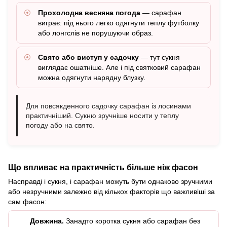
Прохолодна весняна погода
— сарафан
виграє: під нього легко одягнути теплу футболку
або лонгслів не порушуючи образ.
Свято або виступ у садочку
— тут сукня
виглядає ошатніше. Але і під святковий сарафан
можна одягнути нарядну блузку.
Для повсякденного садочку сарафан із лосинами
практичніший. Сукню зручніше носити у теплу
погоду або на свято.
Що впливає на практичність більше ніж фасон
Насправді і сукня, і сарафан можуть бути однаково зручними
або незручними залежно від кількох факторів що важливіші за
сам фасон:
Довжина.
Занадто коротка сукня або сарафан без