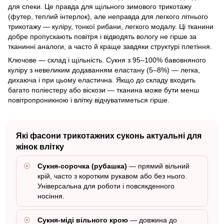
для спеки. Це правда для щільного зимового трикотажу
(футер, теплий інтерлок), але неправда для легкого літнього
трикотажу — куліру, тонкої рибани, легкого модалу. Ці тканини
добре пропускають повітря і відводять вологу не гірше за
тканинні аналоги, а часто й краще завдяки структурі плетіння.
Ключове — склад і щільність. Сукня з 95–100% бавовняного
куліру з невеликим додаванням еластану (5–8%) — легка,
дихаюча і при цьому еластична. Якщо до складу входить
багато поліестеру або віскози — тканина може бути менш
повітропроникною і влітку відчуватиметься гірше.
Які фасони трикотажних суконь актуальні для
жінок влітку
Сукня-сорочка (рубашка)
— прямий вільний
крій, часто з коротким рукавом або без нього.
Універсальна для роботи і повсякденного
носіння.
Сукня-міді вільного крою
— довжина до