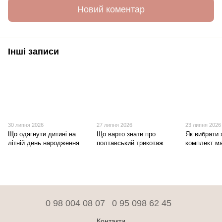
Новий коментар
Інші записи
30 липня 2026
27 липня 2026
23 липня 2026
Що одягнути дитині на
Що варто знати про
Як вибрати 
літній день народження
полтавський трикотаж
комплект ма
0 98 004 08 07
0 95 098 62 45
Контакти