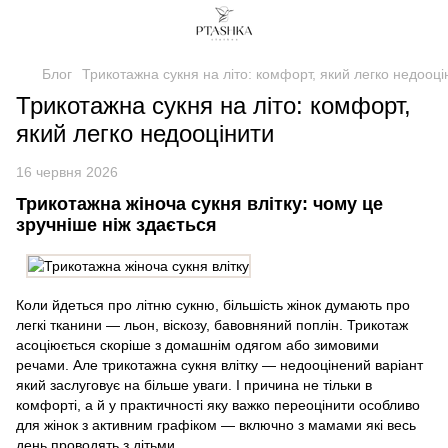
Блог
Трикотажна сукня на літо: комфорт, який легко недооці
Трикотажна сукня на літо: комфорт,
який легко недооцінити
16 червня 2026
Трикотажна жіноча сукня влітку: чому це
зручніше ніж здається
Коли йдеться про літню сукню, більшість жінок думають про
легкі тканини — льон, віскозу, бавовняний поплін. Трикотаж
асоціюється скоріше з домашнім одягом або зимовими
речами. Але трикотажна сукня влітку — недооцінений варіант
який заслуговує на більше уваги. І причина не тільки в
комфорті, а й у практичності яку важко переоцінити особливо
для жінок з активним графіком — включно з мамами які весь
день проводять з дітьми.