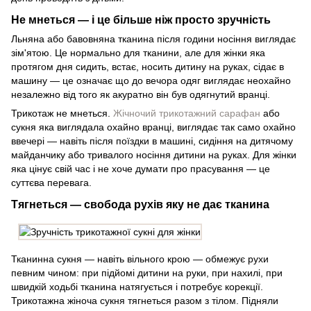
Не мнеться — і це більше ніж просто зручність
Льняна або бавовняна тканина після години носіння виглядає
зім'ятою. Це нормально для тканини, але для жінки яка
протягом дня сидить, встає, носить дитину на руках, сідає в
машину — це означає що до вечора одяг виглядає неохайно
незалежно від того як акуратно він був одягнутий вранці.
Трикотаж не мнеться.
Жічночий трикотажний сарафан
або
сукня яка виглядала охайно вранці, виглядає так само охайно
ввечері — навіть після поїздки в машині, сидіння на дитячому
майданчику або тривалого носіння дитини на руках. Для жінки
яка цінує свій час і не хоче думати про прасування — це
суттєва перевага.
Тягнеться — свобода рухів яку не дає тканина
Тканинна сукня — навіть вільного крою — обмежує рухи
певним чином: при підйомі дитини на руки, при нахилі, при
швидкій ходьбі тканина натягується і потребує корекції.
Трикотажна жіноча сукня тягнеться разом з тілом. Підняли