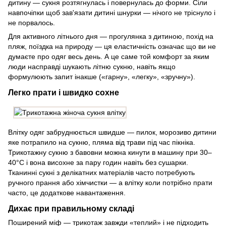
дитину — сукня розтягнулась і повернулась до форми. Сіли
навпочіпки щоб зав'язати дитині шнурки — нічого не тріснуло і
не порвалось.
Для активного літнього дня — прогулянка з дитиною, похід на
пляж, поїздка на природу — ця еластичність означає що ви не
думаєте про одяг весь день. А це саме той комфорт за яким
люди насправді шукають літню сукню, навіть якщо
формулюють запит інакше («гарну», «легку», «зручну»).
Легко прати і швидко сохне
Влітку одяг забруднюється швидше — пилок, морозиво дитини
яке потрапило на сукню, пляма від трави під час пікніка.
Трикотажну сукню з бавовни можна кинути в машину при 30–
40°C і вона висохне за пару годин навіть без сушарки.
Тканинні сукні з делікатних матеріалів часто потребують
ручного прання або хімчистки — а влітку коли потрібно прати
часто, це додаткове навантаження.
Дихає при правильному складі
Поширений міф — трикотаж завжди «теплий» і не підходить