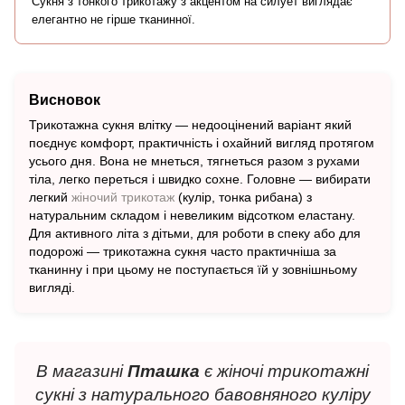
Сукня з тонкого трикотажу з акцентом на силует виглядає
елегантно не гірше тканинної.
Висновок
Трикотажна сукня влітку — недооцінений варіант який
поєднує комфорт, практичність і охайний вигляд протягом
усього дня. Вона не мнеться, тягнеться разом з рухами
тіла, легко переться і швидко сохне. Головне — вибирати
легкий
жіночий трикотаж
(кулір, тонка рибана) з
натуральним складом і невеликим відсотком еластану.
Для активного літа з дітьми, для роботи в спеку або для
подорожі — трикотажна сукня часто практичніша за
тканинну і при цьому не поступається їй у зовнішньому
вигляді.
В магазині
Пташка
є жіночі трикотажні
сукні з натурального бавовняного куліру