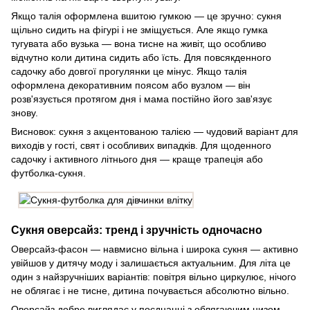
Якщо талія оформлена вшитою гумкою — це зручно: сукня
щільно сидить на фігурі і не зміщується. Але якщо гумка
тугувата або вузька — вона тисне на живіт, що особливо
відчутно коли дитина сидить або їсть. Для повсякденного
садочку або довгої прогулянки це мінус. Якщо талія
оформлена декоративним поясом або вузлом — він
розв'язується протягом дня і мама постійно його зав'язує
знову.
Висновок: сукня з акцентованою талією — чудовий варіант для
виходів у гості, свят і особливих випадків. Для щоденного
садочку і активного літнього дня — краще трапеція або
футболка-сукня.
Сукня оверсайз: тренд і зручність одночасно
Оверсайз-фасон — навмисно вільна і широка сукня — активно
увійшов у дитячу моду і залишається актуальним. Для літа це
один з найзручніших варіантів: повітря вільно циркулює, нічого
не облягає і не тисне, дитина почувається абсолютно вільно.
Оверсайз добре виглядає у поєднанні з облягаючим низом —