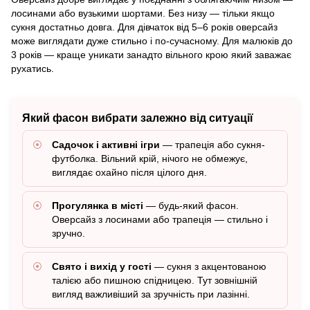
лосинами або вузькими шортами. Без низу — тільки якщо
сукня достатньо довга. Для дівчаток від 5–6 років оверсайз
може виглядати дуже стильно і по-сучасному. Для малюків до
3 років — краще уникати занадто вільного крою який заважає
рухатись.
Який фасон вибрати залежно від ситуації
Садочок і активні ігри
— трапеція або сукня-
футболка. Вільний крій, нічого не обмежує,
виглядає охайно після цілого дня.
Прогулянка в місті
— будь-який фасон.
Оверсайз з лосинами або трапеція — стильно і
зручно.
Свято і вихід у гості
— сукня з акцентованою
талією або пишною спідницею. Тут зовнішній
вигляд важливіший за зручність при лазінні.