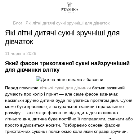
Блог
Які літні дитячі сукні зручніші для дівчаток
Які літні дитячі сукні зручніші для
дівчаток
11 червня 2026
Який фасон трикотажної сукні найзручніший
для дівчинки влітку
Перед покупкою
літньої сукні для дівчинки
батьки зазвичай
думають про колір і принт — але саме фасон визначає
наскільки зручно дитина буде почуватись протягом дня. Сукня
може бути красивою, з натуральної тканини і правильного
розміру — але якщо фасон не підходить для активного
літнього дня, дитина буде постійно її поправляти, смикати або
просто відмовиться носити. Розбираємо основні фасони
трикотажних суконь і пояснюємо коли який справді зручний.