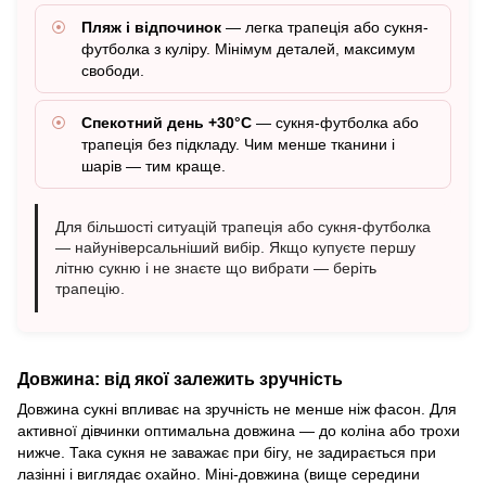
Пляж і відпочинок
— легка трапеція або сукня-
футболка з куліру. Мінімум деталей, максимум
свободи.
Спекотний день +30°C
— сукня-футболка або
трапеція без підкладу. Чим менше тканини і
шарів — тим краще.
Для більшості ситуацій трапеція або сукня-футболка
— найуніверсальніший вибір. Якщо купуєте першу
літню сукню і не знаєте що вибрати — беріть
трапецію.
Довжина: від якої залежить зручність
Довжина сукні впливає на зручність не менше ніж фасон. Для
активної дівчинки оптимальна довжина — до коліна або трохи
нижче. Така сукня не заважає при бігу, не задирається при
лазінні і виглядає охайно. Міні-довжина (вище середини