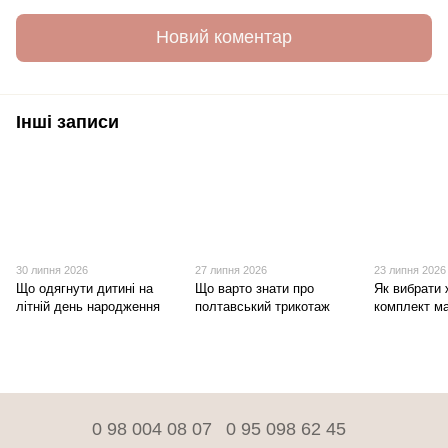
Новий коментар
Інші записи
30 липня 2026
27 липня 2026
23 липня 2026
Що одягнути дитині на
Що варто знати про
Як вибрати 
літній день народження
полтавський трикотаж
комплект ма
0 98 004 08 07
0 95 098 62 45