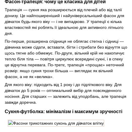
Фасон-трапеція: чому це класика для дітей
Трапеція — сукня яка розширюється від плечей або від талії
донизу. Це найпоширеніший і найуніверсальніший фасон для
дівчаток будь-якого віку — і не випадково. У трапеції є кілька
властивостей які роблять її ідеальною для активного літнього
дня.
По-перше, розширена спідниця не облягає стегна і сідниці —
дівчинка може сідати, вставати, бігти і стрибати без відчуття що
щось тягне або обмежує. По-друге, вільний крій не накопичує
тепло біля тіла — повітря циркулює всередині сукні, і в спеку
це відчутна перевага. По-третє, трапеція «прощає» неточний
розмір: якщо сукня трохи більша — виглядає як вільний
фасон, а не як «велика».
Для якого віку: підходить від 1 року і до підліткового віку. Для
дівчаток до 5 років — оптимальний вибір для повсякденного
носіння. Для старших — залежить від уподобань, але трапеція
завжди доречна.
Сукня-футболка: мінімалізм і максимум зручності