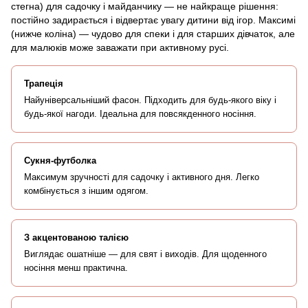
стегна) для садочку і майданчику — не найкраще рішення:
постійно задирається і відвертає увагу дитини від ігор. Максимі
(нижче коліна) — чудово для спеки і для старших дівчаток, але
для малюків може заважати при активному русі.
Трапеція
Найуніверсальніший фасон. Підходить для будь-якого віку і
будь-якої нагоди. Ідеальна для повсякденного носіння.
Сукня-футболка
Максимум зручності для садочку і активного дня. Легко
комбінується з іншим одягом.
З акцентованою талією
Виглядає ошатніше — для свят і виходів. Для щоденного
носіння менш практична.