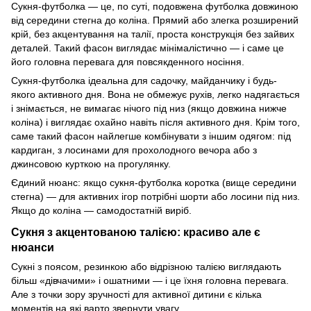
Сукня-футболка — це, по суті, подовжена футболка довжиною
від середини стегна до коліна. Прямий або злегка розширений
крій, без акцентування на талії, проста конструкція без зайвих
деталей. Такий фасон виглядає мінімалістично — і саме це
його головна перевага для повсякденного носіння.
Сукня-футболка ідеальна для садочку, майданчику і будь-
якого активного дня. Вона не обмежує рухів, легко надягається
і знімається, не вимагає нічого під низ (якщо довжина нижче
коліна) і виглядає охайно навіть після активного дня. Крім того,
саме такий фасон найлегше комбінувати з іншим одягом: під
кардиган, з лосинами для прохолодного вечора або з
джинсовою курткою на прогулянку.
Єдиний нюанс: якщо сукня-футболка коротка (вище середини
стегна) — для активних ігор потрібні шорти або лосини під низ.
Якщо до коліна — самодостатній виріб.
Сукня з акцентованою талією: красиво але є
нюанси
Сукні з поясом, резинкою або відрізною талією виглядають
більш «дівчачими» і ошатними — і це їхня головна перевага.
Але з точки зору зручності для активної дитини є кілька
моментів на які варто звернути увагу.