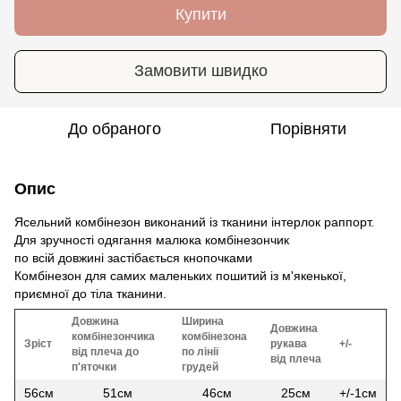
Купити
Замовити швидко
До обраного
Порівняти
Опис
Ясельний комбінезон виконаний із тканини інтерлок раппорт.
Для зручності одягання малюка комбінезончик
по всій довжині застібається кнопочками
Комбінезон для самих маленьких пошитий із м'якенької,
приємної до тіла тканини.
Довжина
Ширина
Довжина
комбінезончика
комбінезона
Зріст
рукава
+/-
від плеча до
по лінії
від плеча
п'яточки
грудей
56см
51см
46см
25см
+/-1см