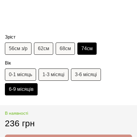
Зріст
56см з/р
62см
68см
74см
Вік
0-1 місяць
1-3 місяці
3-6 місяці
6-9 місяців
В наявності
236 грн