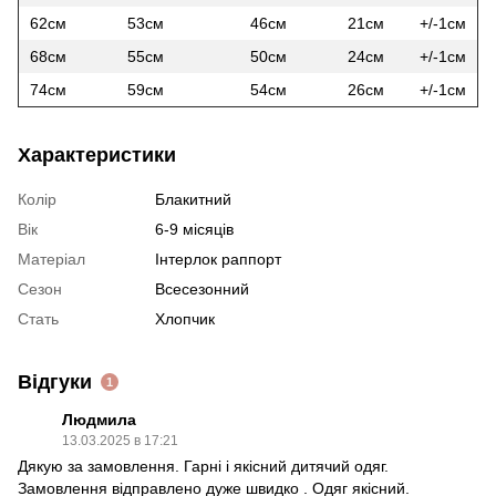
62см
53см
46см
21см
+/-1см
68см
55см
50см
24см
+/-1см
74см
59см
54см
26см
+/-1см
Характеристики
Колір
Блакитний
Вік
6-9 місяців
Матеріал
Інтерлок раппорт
Сезон
Всесезонний
Стать
Хлопчик
Відгуки
1
Людмила
13.03.2025 в 17:21
Дякую за замовлення. Гарні і якісний дитячий одяг.
Замовлення відправлено дуже швидко . Одяг якісний.