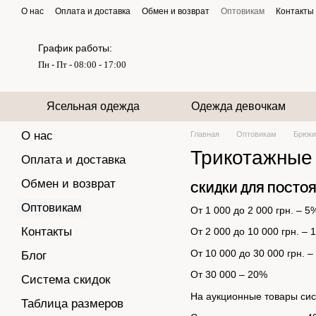
Перейти к основному контенту
О нас
Оплата и доставка
Обмен и возврат
Оптовикам
Контакты
График работы:
Пн - Пт - 08:00 - 17:00
Ясельная одежда
Одежда девочкам
О нас
Главная
Оптовикам
Брюки
Трикотажные
Оплата и доставка
Обмен и возврат
СКИДКИ ДЛЯ ПОСТО
Оптовикам
От 1 000 до 2 000 грн. – 5
Контакты
От 2 000 до 10 000 грн. – 
От 10 000 до 30 000 грн. 
Блог
От 30 000 – 20%
Система скидок
На аукционные товары сист
Таблица размеров