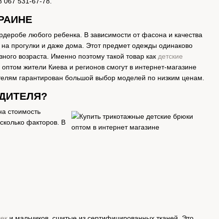
 067 531-67-78.
РАИНЕ
деробе любого ребенка. В зависимости от фасона и качества
д, на прогулки и даже дома. Этот предмет одежды одинаково
азного возраста. Именно поэтому такой товар как
детские
 оптом жители Киева и регионов смогут в интернет-магазине
телям гарантирован большой выбор моделей по низким ценам.
ДИТЕЛЯ?
на стоимость
сколько факторов. В
чек
и мальчиков, сшитые из сертифицированных тканей. Это