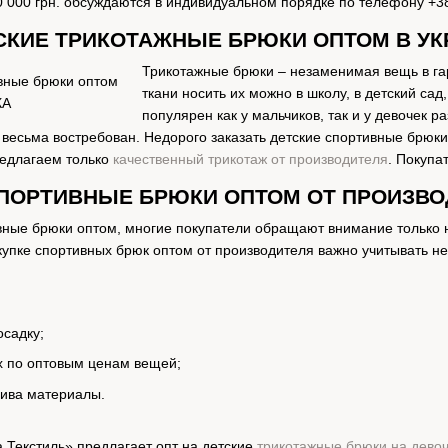
0 000 грн. обсуждаются в индивидуальном порядке по телефону +38
СКИЕ ТРИКОТАЖНЫЕ БРЮКИ ОПТОМ В УК
Трикотажные брюки – незаменимая вещь в гар
ткани носить их можно в школу, в детский са
популярен как у мальчиков, так и у девочек р
весьма востребован. Недорого заказать детские спортивные брюки
редлагаем только
качественный трикотаж от производителя
. Покупа
СПОРТИВНЫЕ БРЮКИ ОПТОМ ОТ ПРОИЗВО
вные брюки оптом, многие покупатели обращают внимание только 
купке спортивных брюк оптом от производителя важно учитывать не
осадку;
х по оптовым ценам вещей;
ива материалы.
 Текстиль» предлагает опт на детские
трикотажные брюки на дево