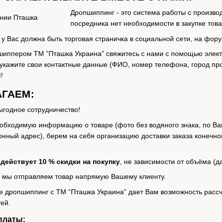
Дропшиппинг - это система работы с производ
посредника нет необходимости в закупке това
у Вас должна быть торговая страничка в социальной сети, на фор
пшиппером ТМ ”Пташка Украина” свяжитесь с нами с помощью элек
укажите свои контактные данные (ФИО, номер телефона, город про
!
АГАЕМ:
ыгодное сотрудничество!
обходимую информацию о товаре (фото без водяного знака, по В
нный адрес), берем на себя организацию доставки заказа конечн
действует 10 % скидки на покупку
, не зависимости от объёма (д
, мы отправляем товар напрямую Вашему клиенту.
е дропшиппинг с ТМ “Пташка Украина” дает Вам возможность расс
тей.
платы: