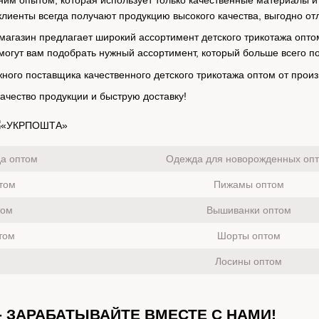
им опытом, которая использует только качественные материалы и
клиенты всегда получают продукцию высокого качества, выгодно о
 магазин предлагает широкий ассортимент детского трикотажа опт
огут вам подобрать нужный ассортимент, который больше всего по
жного поставщика качественного детского трикотажа оптом от прои
ачество продукции и быструю доставку!
а оптом
Одежда для новорожденных оп
том
Пижамы оптом
том
Вышиванки оптом
том
Шорты оптом
Лосины оптом
 ЗАРАБАТЫВАЙТЕ ВМЕСТЕ С НАМИ!