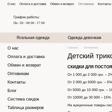
Перейти к основному контенту
О нас
Оплата и доставка
Обмен и возврат
Оптовикам
Контакты
График работы:
Пн - Пт - 08:00 - 17:00
Ясельная одежда
Одежда девочкам
О нас
Главная
Оптовикам
Детский трик
Оплата и доставка
Обмен и возврат
СКИДКИ ДЛЯ ПОСТО
Оптовикам
От 1 000 до 2 000 грн. – 2
Контакты
От 2 000 до 5000 грн. – 5%
От 5000 до 10 000 грн. – 
Блог
От 10000 до 30 000 – 15%
Система скидок
На аукционные товары сист
Таблица размеров