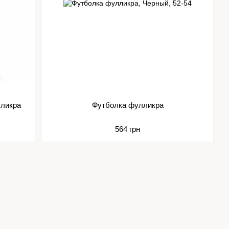
лликра
Футболка фулликра
564 грн