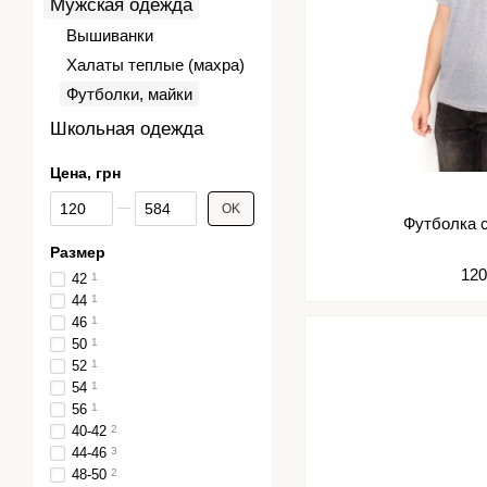
Мужская одежда
Вышиванки
Халаты теплые (махра)
Футболки, майки
Школьная одежда
Цена, грн
От Цена, грн
До Цена, грн
OK
Футболка 
Размер
120
42
1
44
1
46
1
50
1
52
1
54
1
56
1
40-42
2
44-46
3
48-50
2