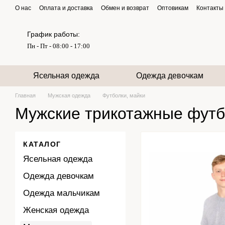
Перейти к основному контенту
О нас
Оплата и доставка
Обмен и возврат
Оптовикам
Контакты
График работы:
Пн - Пт - 08:00 - 17:00
Ясельная одежда
Одежда девочкам
Главная
Мужская одежда
Футболки, майки
Мужские трикотажные футб
КАТАЛОГ
Ясельная одежда
Одежда девочкам
Одежда мальчикам
Женская одежда