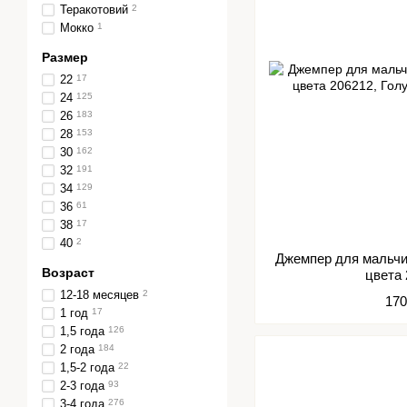
Теракотовий
2
Мокко
1
Размер
22
17
24
125
26
183
28
153
30
162
32
191
34
129
36
61
38
17
40
2
Джемпер для мальчи
Возраст
цвета
12-18 месяцев
2
170
1 год
17
1,5 года
126
2 года
184
1,5-2 года
22
2-3 года
93
3-4 года
276