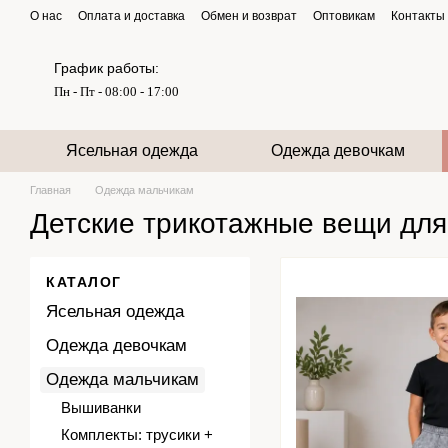
Перейти к основному контенту
О нас
Оплата и доставка
Обмен и возврат
Оптовикам
Контакты
График работы:
Пн - Пт - 08:00 - 17:00
Ясельная одежда
Одежда девочкам
Главная
Одежда мальчикам
Детские трикотажные вещи для
КАТАЛОГ
Ясельная одежда
Одежда девочкам
Одежда мальчикам
Вышиванки
Комплекты: трусики +