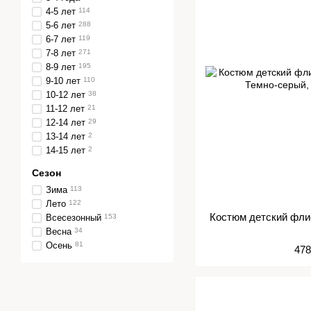
4-5 лет
114
5-6 лет
288
6-7 лет
119
7-8 лет
271
8-9 лет
195
9-10 лет
110
10-12 лет
38
11-12 лет
21
12-14 лет
29
13-14 лет
2
14-15 лет
2
Сезон
Зима
113
Лето
122
Костюм детский фли
Всесезонный
153
Весна
34
Осень
81
478