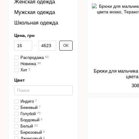
Женская одежда
Мужская одежда
Школьная одежда
Цена, грн
От Цена, грн
До Цена, грн
OK
Распродажа
60
Новинка
36
Хит
5
Брюки для мальчика
цвета
Цвет
308
Индиго
7
Бежевый
7
Голубой
75
Бордовый
6
Белый
33
Бирюзовый
8
Джинсовый
8