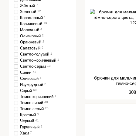
Жёлтый
7
Зеленый
12
Коралловый
1
Коричневый
19
Молочный
4
Оливковый
2
Оранжевый
2
Салатовый
5
Светло-голубой
1
Светло-коричневый
1
Светло-серый
13
Синий
71
брючки для мальчи
Сливовый
1
тёмно-се
Изумрудный
2
Серый
69
308
Темно-коричневий
1
Темно-синий
48
Темно-серый
25
Красный
3
Черный
41
Горчичный
2
Хаки
7