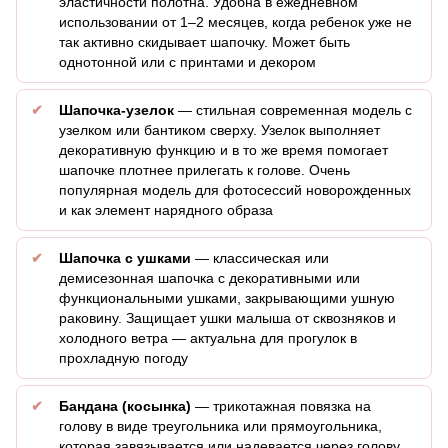
эластичности полотна. Удобна в ежедневном
использовании от 1–2 месяцев, когда ребенок уже не
так активно скидывает шапочку. Может быть
однотонной или с принтами и декором
Шапочка-узелок
— стильная современная модель с
узелком или бантиком сверху. Узелок выполняет
декоративную функцию и в то же время помогает
шапочке плотнее прилегать к голове. Очень
популярная модель для фотосессий новорожденных
и как элемент нарядного образа
Шапочка с ушками
— классическая или
демисезонная шапочка с декоративными или
функциональными ушками, закрывающими ушную
раковину. Защищает ушки малыша от сквозняков и
холодного ветра — актуальна для прогулок в
прохладную погоду
Бандана (косынка)
— трикотажная повязка на
голову в виде треугольника или прямоугольника,
которая завязывается или надевается через голову.