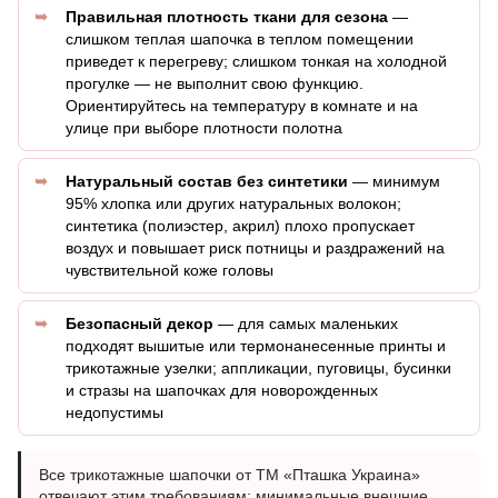
Правильная плотность ткани для сезона
—
слишком теплая шапочка в теплом помещении
приведет к перегреву; слишком тонкая на холодной
прогулке — не выполнит свою функцию.
Ориентируйтесь на температуру в комнате и на
улице при выборе плотности полотна
Натуральный состав без синтетики
— минимум
95% хлопка или других натуральных волокон;
синтетика (полиэстер, акрил) плохо пропускает
воздух и повышает риск потницы и раздражений на
чувствительной коже головы
Безопасный декор
— для самых маленьких
подходят вышитые или термонанесенные принты и
трикотажные узелки; аппликации, пуговицы, бусинки
и стразы на шапочках для новорожденных
недопустимы
Все трикотажные шапочки от ТМ «Пташка Украина»
отвечают этим требованиям: минимальные внешние