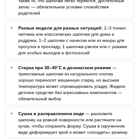
также то, что шапочки легко теряются, достаточный
запас — обязательное условие спокойствия
родителей
Разные модели для разных ситуаций:
2–3 тонких
чепчика или классических шапочки для дома и
роддома, 1–2 шапочки с начесом или из махры для
прогулок в прохладу, 1 шапочка-узелок или с ушками
для особых выходов и фотосессий
Стирка при 30–40°C в деликатном режиме
—
трикотажные шапочки из натурального хлопка
хорошо переносят машинную стирку, но высокая
температура может спровоцировать усадку. Жидкое
детское средство без агрессивных компонентов —
обязательный выбор
Сушка в расправленном виде
— разложите
шапочку на ровной поверхности или растяните на
кулак, чтобы сохранить форму. Сушка в скрученном
виде деформирует крой и может «посадить» резинку