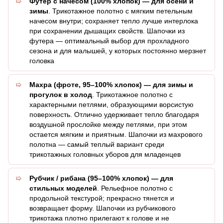
Футер с начесом (100% хлопок) — для осени и
зимы
. Трикотажное полотно с мягким петельным
начесом внутри; сохраняет тепло лучше интерлока
при сохранении дышащих свойств. Шапочки из
футера — оптимальный выбор для прохладного
сезона и для малышей, у которых постоянно мерзнет
головка
Махра (фроте, 95–100% хлопок) — для зимы и
прогулок в холод
. Трикотажное полотно с
характерными петлями, образующими ворсистую
поверхность. Отлично удерживает тепло благодаря
воздушной прослойке между петлями, при этом
остается мягким и приятным. Шапочки из махрового
полотна — самый теплый вариант среди
трикотажных головных уборов для младенцев
Рубчик / рибана (95–100% хлопок) — для
стильных моделей
. Рельефное полотно с
продольной текстурой; прекрасно тянется и
возвращает форму. Шапочки из рубчикового
трикотажа плотно прилегают к голове и не