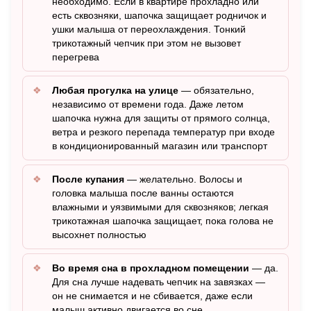
необходимо. Если в квартире прохладно или
есть сквозняки, шапочка защищает родничок и
ушки малыша от переохлаждения. Тонкий
трикотажный чепчик при этом не вызовет
перегрева
Любая прогулка на улице
— обязательно,
независимо от времени года. Даже летом
шапочка нужна для защиты от прямого солнца,
ветра и резкого перепада температур при входе
в кондиционированный магазин или транспорт
После купания
— желательно. Волосы и
головка малыша после ванны остаются
влажными и уязвимыми для сквозняков; легкая
трикотажная шапочка защищает, пока голова не
высохнет полностью
Во время сна в прохладном помещении
— да.
Для сна лучше надевать чепчик на завязках —
он не снимается и не сбивается, даже если
малыш активно двигается во сне