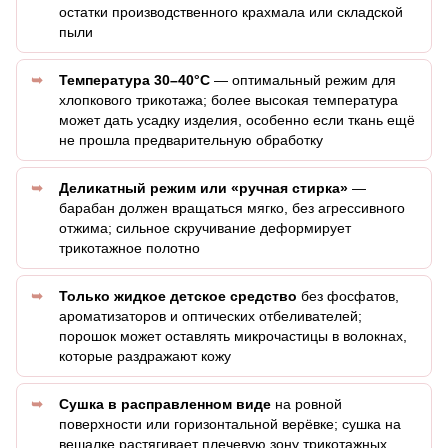
остатки производственного крахмала или складской
пыли
Температура 30–40°C
— оптимальный режим для
хлопкового трикотажа; более высокая температура
может дать усадку изделия, особенно если ткань ещё
не прошла предварительную обработку
Деликатный режим или «ручная стирка»
—
барабан должен вращаться мягко, без агрессивного
отжима; сильное скручивание деформирует
трикотажное полотно
Только жидкое детское средство
без фосфатов,
ароматизаторов и оптических отбеливателей;
порошок может оставлять микрочастицы в волокнах,
которые раздражают кожу
Сушка в расправленном виде
на ровной
поверхности или горизонтальной верёвке; сушка на
вешалке растягивает плечевую зону трикотажных