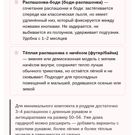
Распашонка-боди (боди-распашонка)
—
сочетание распашонки и боди: застёгивается
спереди как классическая льоля, но имеет
удлинённый низ, который фиксируется между
ножками кнопками. Не задирается, не
выбивается из ползунков, удерживает подгузник.
Удобна с 1–2 месяцев
Тёплая распашонка с начёсом (футер/байка)
— зимняя или демисезонная модель с мягким
начёсом внутри; сохраняет тепло лучше
обычного трикотажа, но остаётся лёгкой и не
сковывает. Подходит для прохладных
помещений и малышей, родившихся осенью или
зимой
Для минимального комплекта в роддом достаточно
3–4 распашонок с длинным рукавом и
антицарапками на размер 50–56. Уже дома
гардероб можно расширить — добавить варианты с
коротким рукавом, более лёгкие и более тёплые
модели в зависимости от сезона.