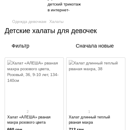
Одежда девочкам
Халаты
Детские халаты для девочек
Фильтр
Сначала новые
2
1
Халат «АЛЕША» рваная
Халат длинный теплый
махра розового цвета
рваная махра
660 грн
712 грн