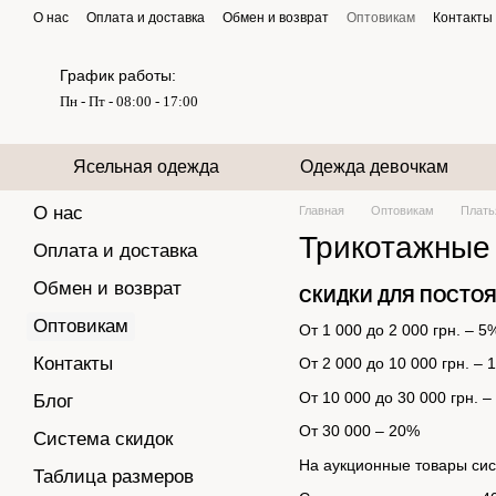
Перейти к основному контенту
О нас
Оплата и доставка
Обмен и возврат
Оптовикам
Контакты
График работы:
Пн - Пт - 08:00 - 17:00
Ясельная одежда
Одежда девочкам
О нас
Главная
Оптовикам
Плать
Трикотажные
Оплата и доставка
Обмен и возврат
СКИДКИ ДЛЯ ПОСТО
Оптовикам
От 1 000 до 2 000 грн. – 5
Контакты
От 2 000 до 10 000 грн. – 
От 10 000 до 30 000 грн. 
Блог
От 30 000 – 20%
Система скидок
На аукционные товары сист
Таблица размеров