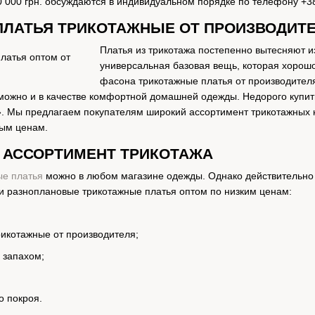
0 000 грн. обсуждаются в индивидуальном порядке по телефону +38
 ПЛАТЬЯ ТРИКОТАЖНЫЕ ОТ ПРОИЗВОДИТ
Платья из трикотажа постепенно вытесняют и
универсальная базовая вещь, которая хорошо
фасона трикотажные платья от производителя 
можно и в качестве комфортной домашней одежды. Недорого купит
. Мы предлагаем покупателям широкий ассортимент трикотажных н
вым ценам.
: АССОРТИМЕНТ ТРИКОТАЖА
ые платья
можно в любом магазине одежды. Однако действительно
ии разноплановые трикотажные платья оптом по низким ценам:
икотажные от производителя;
 запахом;
о покроя.