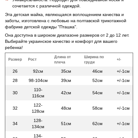
сочетается с различной одеждой.
Эта детская майка, являющаяся воплощением качества и
заботы, изготовлена с любовью на полтавской трикотажной
фабрике детской одежды "Пташка".
Она доступна в широком диапазоне размеров от 2 до 12 лет.
Выбирайте украинское качество и комфорт для вашего
ребенка!
Длина от
Ширина по
Размер
Рост
+/-
плеча
груди
26
92см
35см
46см
+/-1см
28
98-104см
39см
52см
+/-1см
110-
30
42см
54см
+/-1см
116см
122-
32
48см
58см
+/-1см
128см
128-
34
51см
62см
+/-1см
134см
134-