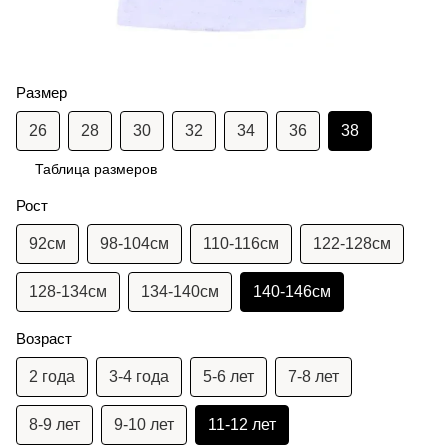
Размер
26
28
30
32
34
36
38
Таблица размеров
Рост
92см
98-104см
110-116см
122-128см
128-134см
134-140см
140-146см
Возраст
2 года
3-4 года
5-6 лет
7-8 лет
8-9 лет
9-10 лет
11-12 лет