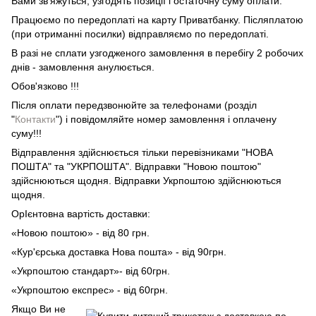
Вами зв'яжуться, узгодять позиції і остаточну суму оплати.
Працюємо по передоплаті на карту Приватбанку. Післяплатою
(при отриманні посилки) відправляємо по передоплаті.
В разі не сплати узгодженого замовлення в перебігу 2 робочих
днів - замовлення анулюється.
Обов'язково !!!
Після оплати передзвонюйте за телефонами (розділ
"
Контакти
") і повідомляйте номер замовлення і оплачену
суму!!!
Відправлення здійснюється тільки перевізниками "НОВА
ПОШТА" та "УКРПОШТА". Відправки "Новою поштою"
здійснюються щодня. Відправки Укрпоштою здійснюються
щодня.
ОрІєнтовна вартість доставки:
«Новою поштою» - від 80 грн.
«Кур'єрська доставка Нова пошта» - від 90грн.
«Укрпоштою стандарт»- від 60грн.
«Укрпоштою експрес» - від 60грн.
Якщо Ви не