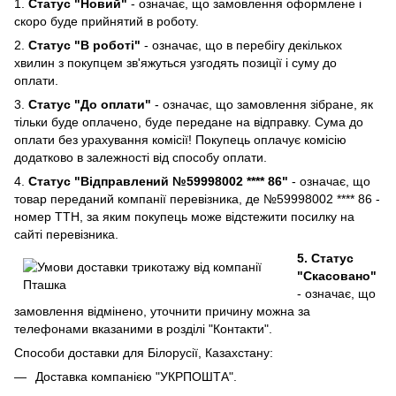
1.
Статус "Новий"
- означає, що замовлення оформлене і
скоро буде прийнятий в роботу.
2.
Статус "В роботі"
- означає, що в перебігу декількох
хвилин з покупцем зв'яжуться узгодять позиції і суму до
оплати.
3.
Статус "До оплати"
- означає, що замовлення зібране, як
тільки буде оплачено, буде передане на відправку. Сума до
оплати без урахування комісії! Покупець оплачує комісію
додатково в залежності від способу оплати.
4.
Статус "Відправлений №59998002 **** 86"
- означає, що
товар переданий компанії перевізника, де №59998002 **** 86 -
номер ТТН, за яким покупець може відстежити посилку на
сайті перевізника.
5. Статус
"Скасовано"
- означає, що
замовлення відмінено, уточнити причину можна за
телефонами вказаними в розділі "Контакти".
Способи доставки для Білорусії, Казахстану:
Доставка компанією "УКРПОШТА".