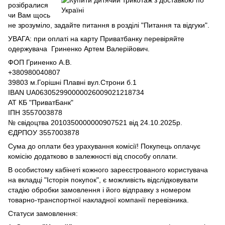
розібралися
чи Вам щось
не зрозуміло, задайте питання в розділі "Питання та відгуки".
УВАГА: при оплаті на карту Приватбанку перевіряйте
одержувача Гриненко Артем Валерійович.
ФОП Гриненко А.В.
+380980040807
39803 м.Горішні Плавні вул.Строни б.1
IBAN UA063052990000026009021218734
АТ КБ "ПриватБанк"
ІПН 3557003878
№ свідоцтва 2010350000000907521 від 24.10.2025р.
ЄДРПОУ 3557003878
Сума до оплати без урахування комісії! Покупець оплачує
комісію додатково в залежності від способу оплати.
В особистому кабінеті кожного зареєстрованого користувача
на вкладці "Історія покупок", є можливість відслідковувати
стадію обробки замовлення і його відправку з номером
товарно-транспортної накладної компанії перевізника.
Статуси замовлення: