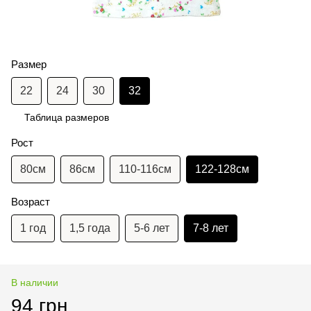
Размер
22
24
30
32
Таблица размеров
Рост
80см
86см
110-116см
122-128см
Возраст
1 год
1,5 года
5-6 лет
7-8 лет
В наличии
94 грн