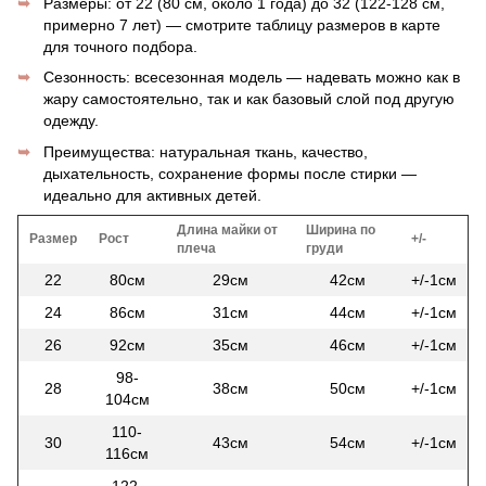
Размеры: от 22 (80 см, около 1 года) до 32 (122-128 см,
примерно 7 лет) — смотрите таблицу размеров в карте
для точного подбора.
Сезонность: всесезонная модель — надевать можно как в
жару самостоятельно, так и как базовый слой под другую
одежду.
Преимущества: натуральная ткань, качество,
дыхательность, сохранение формы после стирки —
идеально для активных детей.
Длина майки от
Ширина по
Размер
Рост
+/-
плеча
груди
22
80см
29см
42см
+/-1см
24
86см
31см
44см
+/-1см
26
92см
35см
46см
+/-1см
98-
28
38см
50см
+/-1см
104см
110-
30
43см
54см
+/-1см
116см
122-