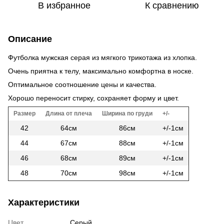
В избранное
К сравнению
Описание
Футболка мужская серая из мягкого трикотажа из хлопка.
Очень приятна к телу, максимально комфортна в носке.
Оптимальное соотношение цены и качества.
Хорошо переносит стирку, сохраняет форму и цвет.
Размер
Длина от плеча
Ширина по груди
+/-
42
64см
86см
+/-1см
44
67см
88см
+/-1см
46
68см
89см
+/-1см
48
70см
98см
+/-1см
Характеристики
Цвет
Серый