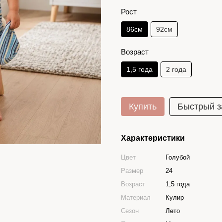
Рост
86см
92см
Возраст
1,5 года
2 года
Купить
Быстрый з
Характеристики
Цвет
Голубой
Размер
24
Возраст
1,5 года
Материал
Кулир
Сезон
Лето