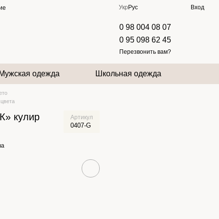
Укр
Рус
Вход
ие
0 98 004 08 07
0 95 098 62 45
Перезвонить вам?
Мужская одежда
Школьная одежда
ето
 цвета
К» кулир
Артикул
0407-G
ва