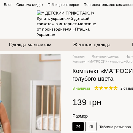
Блог
Система скидок
Таблица размеров
Пользовательское соглашен
Одежда мальчикам
Женская одежда
Главная
Ясельная одежда
На л
Комплект «МАТРОСИК» кулир голубого
Комплект «МАТРОСИ
голубого цвета
В наличии
2 отзы
139 грн
Размер
24
26
Таблица размеров