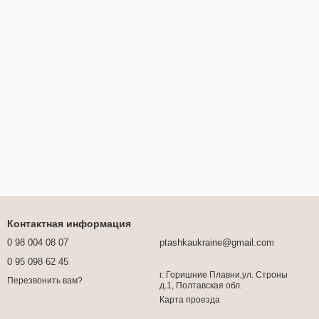
Контактная информация
0 98 004 08 07
ptashkaukraine@gmail.com
0 95 098 62 45
г. Горишние Плавни,ул. Строны
Перезвонить вам?
д.1, Полтавская обл.
Карта проезда