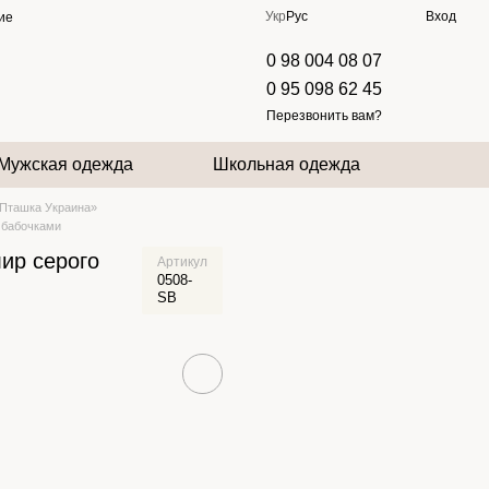
Укр
Рус
Вход
ие
0 98 004 08 07
0 95 098 62 45
Перезвонить вам?
Мужская одежда
Школьная одежда
Пташка Украина»
 бабочками
ир серого
Артикул
0508-
SB