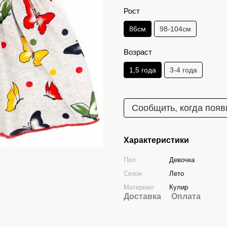
Рост
86см
98-104см
Возраст
1,5 года
3-4 года
Сообщить, когда появ
Характеристики
Пол
Девочка
Сезон
Лето
Материал
Кулир
Доставка
Оплата