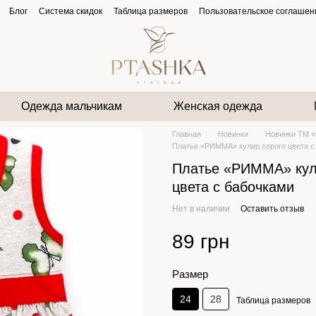
Блог
Система скидок
Таблица размеров
Пользовательское соглашен
Одежда мальчикам
Женская одежда
Главная
Новинки
Новинки ТМ «
Платье «РИММА» кулир серого цвета с
Платье «РИММА» кул
цвета с бабочками
Нет в наличии
Оставить отзыв
89 грн
Размер
24
28
Таблица размеров