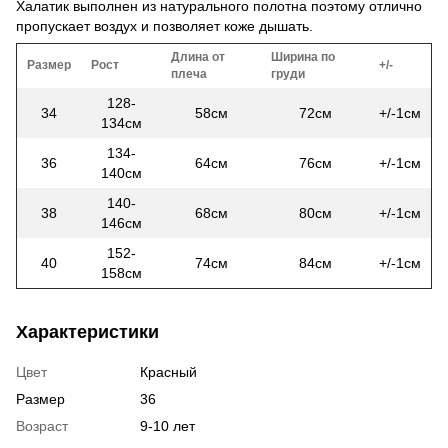
Халатик выполнен из натурального полотна поэтому отлично
пропускает воздух и позволяет коже дышать.
Длина от
Ширина по
Размер
Рост
+/-
плеча
груди
128-
34
58см
72см
+/-1см
134см
134-
36
64см
76см
+/-1см
140см
140-
38
68см
80см
+/-1см
146см
152-
40
74см
84см
+/-1см
158см
Характеристики
Цвет
Красный
Размер
36
Возраст
9-10 лет