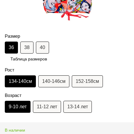
Размер
36
38
40
Таблица размеров
Рост
134-140см
140-146см
152-158см
Возраст
9-10 лет
11-12 лет
13-14 лет
В наличии