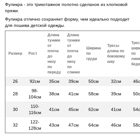
Фуликра - это трикотажное полотно сделаное из хлопковой
пряжи.
Фуликра отлично сохраняет форму, чем идеально подходит
для пошива детской одежды.
Длина
Длина
туники
туники
Тре
от
от
Тресы
Ширина
шир
плеча
плеча
длина по
Размер
Рост
по
по
до
до
боковому
груди
лин
низу
низу
шву
бед
по
по
переду
спинке
26
92см
35см
39см
50см
32см
46
98-
28
38см
41см
58см
39см
50
104см
110-
30
41см
45см
62см
41см
54
116см
122-
32
43см
47см
64см
46см
58
128см