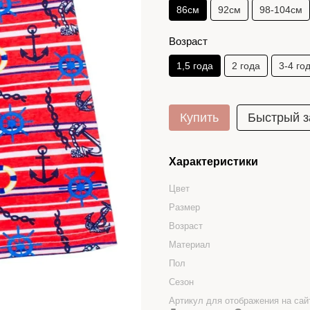
86см
92см
98-104см
Возраст
1,5 года
2 года
3-4 го
Купить
Быстрый з
Характеристики
Цвет
Размер
Возраст
Материал
Пол
Сезон
Артикул для отображения на сай