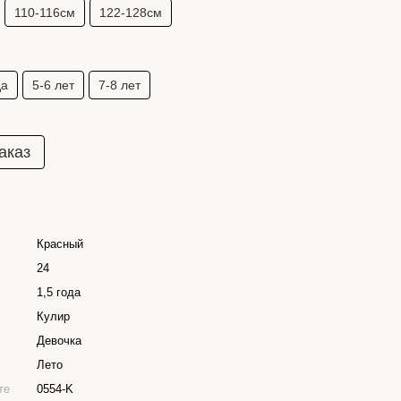
110-116см
122-128см
да
5-6 лет
7-8 лет
аказ
Красный
24
1,5 года
Кулир
Девочка
Лето
те
0554-K