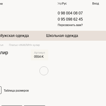
Укр
Рус
Вход
ие
0 98 004 08 07
0 95 098 62 45
Перезвонить вам?
Мужская одежда
Школьная одежда
тья
Платье «ЖАКЛИН» кулир
лир
Артикул
0554-K
Таблица размеров