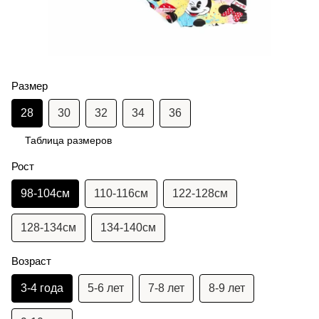
Размер
28
30
32
34
36
Таблица размеров
Рост
98-104см
110-116см
122-128см
128-134см
134-140см
Возраст
3-4 года
5-6 лет
7-8 лет
8-9 лет