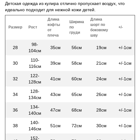
Детская одежда из кулира отлично пропускает воздух, что
идеально подходит для нежной кожи детей.
Длина
Длина
Ширина
кофты
шорт по
Размер
Рост
по
+/-
от
боковому
груди
плеча
шву
98-
28
35см
56см
19см
+/-1см
104см
110-
30
39см
58см
21см
+/-1см
116см
122-
32
41см
60см
24см
+/-1см
128см
128-
34
43см
65см
26см
+/-1см
134см
134-
36
47см
68см
28см
+/-1см
140см
140-
38
51см
72см
30см
+/-1см
146см
152-