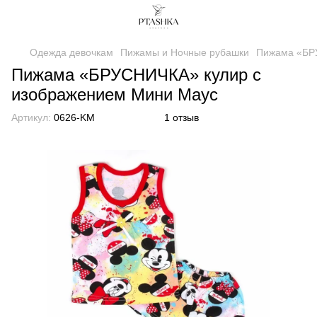
Одежда девочкам
Пижамы и Ночные рубашки
Пижама «БР
Пижама «БРУСНИЧКА» кулир с
изображением Мини Маус
Артикул:
0626-KM
1 отзыв