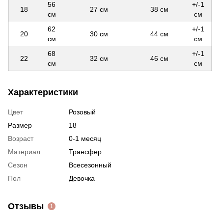
56
+/-1
18
27 см
38 см
см
см
62
+/-1
20
30 см
44 см
см
см
68
+/-1
22
32 см
46 см
см
см
Характеристики
Цвет
Розовый
Размер
18
Возраст
0-1 месяц
Материал
Трансфер
Сезон
Всесезонный
Пол
Девочка
Отзывы
1