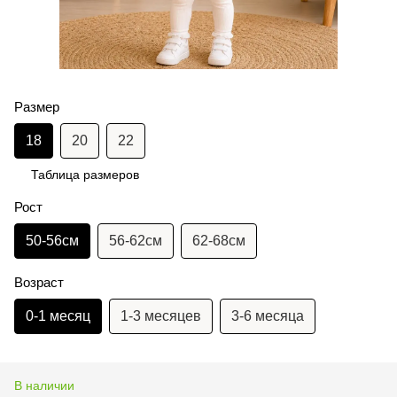
Размер
18
20
22
Таблица размеров
Рост
50-56см
56-62см
62-68см
Возраст
0-1 месяц
1-3 месяцев
3-6 месяца
В наличии