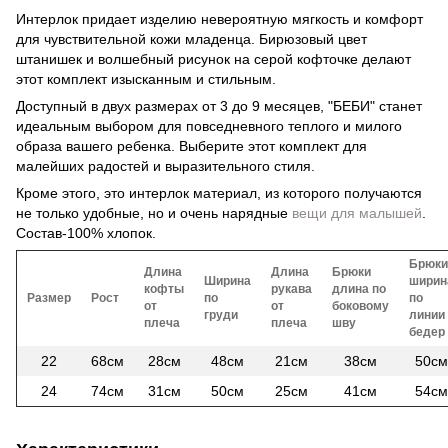
Интерлок придает изделию невероятную мягкость и комфорт
для чувствительной кожи младенца. Бирюзовый цвет
штанишек и волшебный рисунок на серой кофточке делают
этот комплект изысканным и стильным.
Доступный в двух размерах от 3 до 9 месяцев, "БЕБИ" станет
идеальным выбором для повседневного теплого и милого
образа вашего ребенка. Выберите этот комплект для
малейших радостей и выразительного стиля.
Кроме этого, это интерлок материал, из которого получаются
не только удобные, но и очень нарядные
вещи для малышей
.
Состав-100% хлопок.
Брюки
Длина
Длина
Брюки
Ширина
ширин
кофты
рукава
длина по
Размер
Рост
по
по
от
от
боковому
груди
линии
плеча
плеча
шву
бедер
22
68см
28см
48см
21см
38см
50см
24
74см
31см
50см
25см
41см
54см