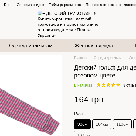
Блог
Система скидок
Таблица размеров
Пользовательское соглашен
Одежда мальчикам
Женская одежда
Главная
Одежда девочкам
Детс
Детский гольф для де
розовом цвете
В наличии
3 отзы
164 грн
Рост
98см
104см
110см
134см