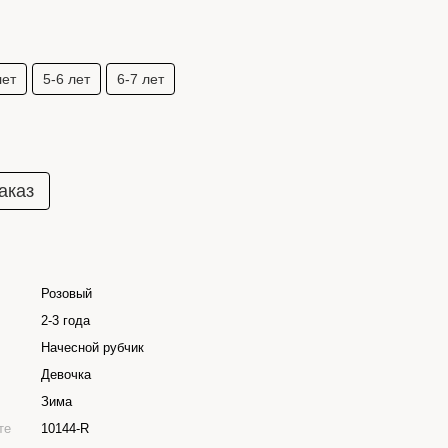
лет
5-6 лет
6-7 лет
аказ
Розовый
2-3 года
Начесной рубчик
Девочка
Зима
те
10144-R