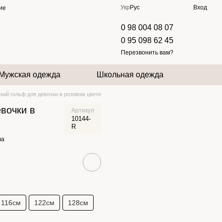
Укр
Рус
Вход
ие
0 98 004 08 07
0 95 098 62 45
Перезвонить вам?
Мужская одежда
Школьная одежда
кий гольф для девочки в розовом цвете
вочки в
Артикул
10144-
R
ва
116см
122см
128см