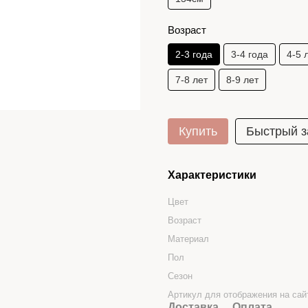
Возраст
2-3 года
3-4 года
4-5 
7-8 лет
8-9 лет
Купить
Быстрый з
Характеристики
Цвет
Возраст
Материал
Пол
Сезон
Артикул для отображения на сай
Доставка
Оплата