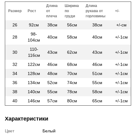
Длина
Ширина
Длина
Размер
Рост
от
по
рукава от
+/-
плеча
груди
горловины
26
92см
38см
56см
38см
+/-см
98-
28
40см
58см
40см
+/-1см
104см
110-
30
43см
62см
43см
+/-1см
116см
32
122см
46см
68см
46см
+/-1см
34
128см
48см
70см
51см
+/-1см
36
134см
52см
74см
55см
+/-1см
38
140см
55см
78см
58см
+/-1см
40
146см
57см
80см
65см
+/-1см
Характеристики
Цвет
Белый