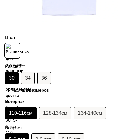
Цвет
Размер
30
34
36
Таблица размеров
Рост
110-116см
128-134см
134-140см
Возраст