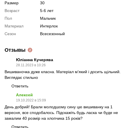
Размер
30
Возраст
5-6 лет
Пол
Мальчик
Материал
Интерлок
Сезон
Всесезонный
Отзывы
2
Юліанна Кучерява
28.11.2023 в 10:26
Вишиваночка дуже класна. Матеріал м'який і досить щільний.
Виглядає стильно
Ответить
Алексей
19.10.2022 в 15:09
День добрий! Брали молодшому сину цю вишиванку на 1
вересня, все сподобалось. Підскажіть будь ласка чи буде не
замалим 40 розмір на хлопчика 15 років?
Ответить