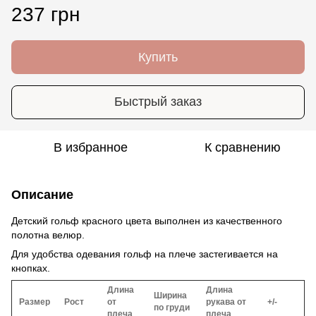
237 грн
Купить
Быстрый заказ
В избранное
К сравнению
Описание
Детский гольф красного цвета выполнен из качественного
полотна велюр.
Для удобства одевания гольф на плече застегивается на
кнопках.
Длина
Длина
Ширина
Размер
Рост
от
рукава от
+/-
по груди
плеча
плеча