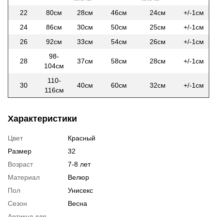
22
80см
28см
46см
24см
+/-1см
24
86см
30см
50см
25см
+/-1см
26
92см
33см
54см
26см
+/-1см
98-
28
37см
58см
28см
+/-1см
104см
110-
30
40см
60см
32см
+/-1см
116см
Характеристики
Цвет
Красный
Размер
32
Возраст
7-8 лет
Материал
Велюр
Пол
Унисекс
Сезон
Весна
Артикул для