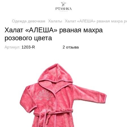
Одежда девочкам
Халаты
Халат «АЛЕША» рваная махра ро
Халат «АЛЕША» рваная махра
розового цвета
Артикул:
1203-R
2 отзыва