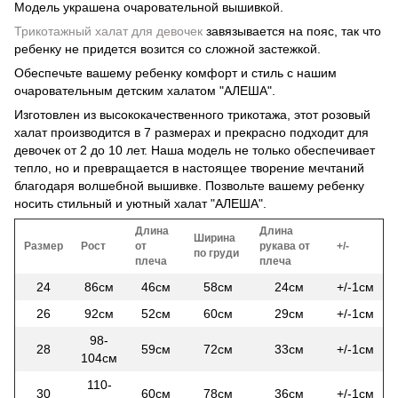
Модель украшена очаровательной вышивкой.
Трикотажный халат для девочек
завязывается на пояс, так что
ребенку не придется возится со сложной застежкой.
Обеспечьте вашему ребенку комфорт и стиль с нашим
очаровательным детским халатом "АЛЕША".
Изготовлен из высококачественного трикотажа, этот розовый
халат производится в 7 размерах и прекрасно подходит для
девочек от 2 до 10 лет. Наша модель не только обеспечивает
тепло, но и превращается в настоящее творение мечтаний
благодаря волшебной вышивке. Позвольте вашему ребенку
носить стильный и уютный халат "АЛЕША".
Длина
Длина
Ширина
Размер
Рост
от
рукава от
+/-
по груди
плеча
плеча
24
86см
46см
58см
24см
+/-1см
26
92см
52см
60см
29см
+/-1см
98-
28
59см
72см
33см
+/-1см
104см
110-
30
60см
78см
36см
+/-1см