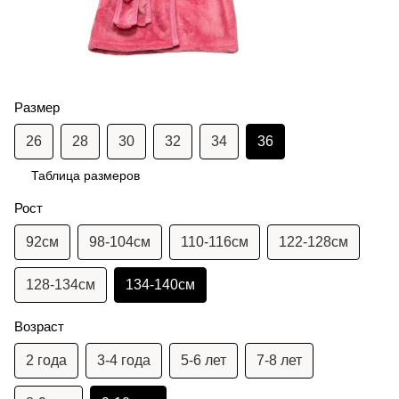
Размер
26
28
30
32
34
36
Таблица размеров
Рост
92см
98-104см
110-116см
122-128см
128-134см
134-140см
Возраст
2 года
3-4 года
5-6 лет
7-8 лет