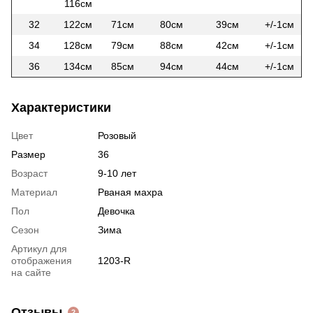
116см
32
122см
71см
80см
39см
+/-1см
34
128см
79см
88см
42см
+/-1см
36
134см
85см
94см
44см
+/-1см
Характеристики
Цвет
Розовый
Размер
36
Возраст
9-10 лет
Материал
Рваная махра
Пол
Девочка
Сезон
Зима
Артикул для
отображения
1203-R
на сайте
Отзывы
2