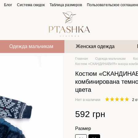
Блог
Система скидок
Таблица размеров
Пользовательское соглашен
Одежда мальчикам
Женская одежда
Главная
Одежда мальчикам
Ко
Костюм «СКАНДИНАВИЯ» махра комбин
Костюм «СКАНДИНАВ
комбинирована темно
цвета
Нет в наличии
2 
592 грн
Размер