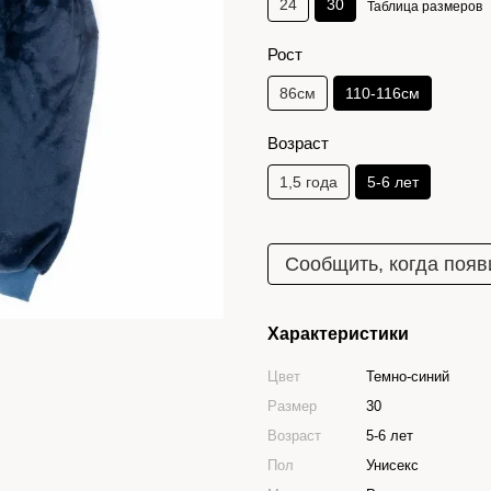
24
30
Таблица размеров
Рост
86см
110-116см
Возраст
1,5 года
5-6 лет
Сообщить, когда появ
Характеристики
Цвет
Темно-синий
Размер
30
Возраст
5-6 лет
Пол
Унисекс