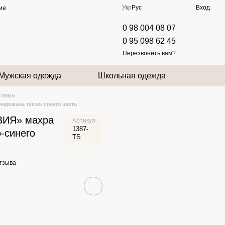
Укр
Рус
Вход
ие
0 98 004 08 07
0 95 098 62 45
Перезвонить вам?
Мужская одежда
Школьная одежда
стюмы
ирована темно-синего цвета
ИЯ» махра
Артикул
1387-
-синего
TS
отзыва