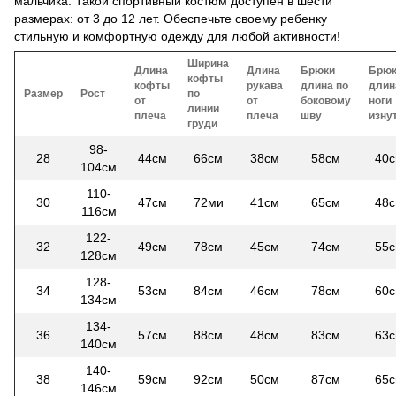
мальчика. Такой спортивный костюм доступен в шести
размерах: от 3 до 12 лет. Обеспечьте своему ребенку
стильную и комфортную одежду для любой активности!
Ширина
Длина
Длина
Брюки
Брю
кофты
кофты
рукава
длина по
длин
Размер
Рост
по
от
от
боковому
ноги
линии
плеча
плеча
шву
изну
груди
98-
28
44см
66см
38см
58см
40
104см
110-
30
47см
72ми
41см
65см
48
116см
122-
32
49см
78см
45см
74см
55
128см
128-
34
53см
84см
46см
78см
60
134см
134-
36
57см
88см
48см
83см
63
140см
140-
38
59см
92см
50см
87см
65
146см