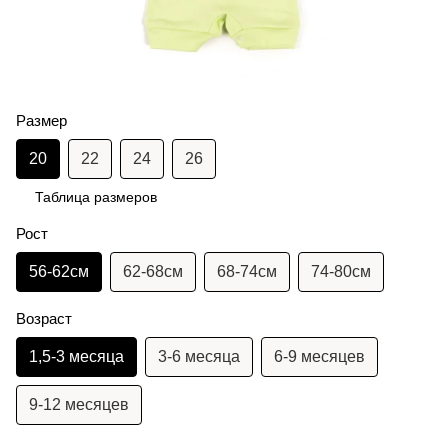
Размер
20
22
24
26
Таблица размеров
Рост
56-62см
62-68см
68-74см
74-80см
Возраст
1,5-3 месяца
3-6 месяца
6-9 месяцев
9-12 месяцев