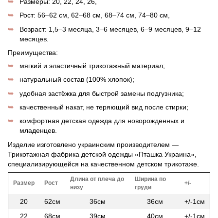
Размеры: 20, 22, 24, 26,
Рост: 56–62 см, 62–68 см, 68–74 см, 74–80 см,
Возраст: 1,5–3 месяца, 3–6 месяцев, 6–9 месяцев, 9–12
месяцев.
Преимущества:
мягкий и эластичный трикотажный материал;
натуральный состав (100% хлопок);
удобная застёжка для быстрой замены подгузника;
качественный накат, не теряющий вид после стирки;
комфортная детская одежда для новорожденных и
младенцев.
Изделие изготовлено украинским производителем —
Трикотажная фабрика детской одежды «Пташка Украина»,
специализирующейся на качественном детском трикотаже.
Длина от плеча до
Ширина по
Размер
Рост
+/-
низу
груди
20
62см
36см
36см
+/-1см
22
68см
39см
40см
+/-1см