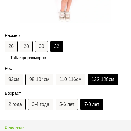
Размер
26
28
30
32
Таблица размеров
Рост
92см
98-104см
110-116см
122-128см
Возраст
2 года
3-4 года
5-6 лет
7-8 лет
В наличии