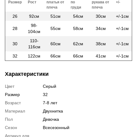
Размер
Рост
платья от
по
рукава от
+/-
плеча
груди
плеча
26
92см
51см
54см
30см
+/-1см
98-
28
55см
58см
34см
+/-1см
104см
110-
30
60см
62см
38см
+/-1см
116см
32
122см
66см
66см
41см
+/-1см
Характеристики
Цвет
Серый
Размер
32
Возраст
7-8 лет
Материал
Двухнитка
Пол
Девочка
Сезон
Всесезонный
Артикул для