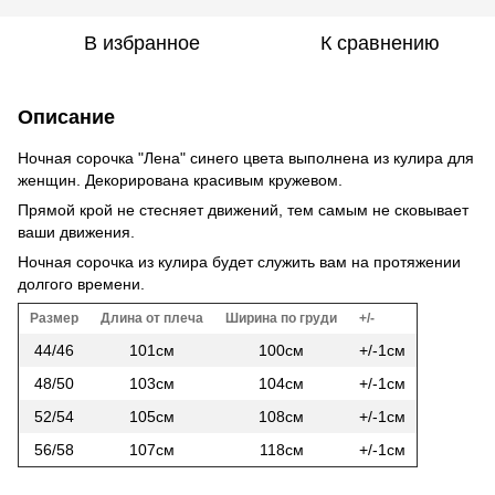
В избранное
К сравнению
Описание
Ночная сорочка "Лена" синего цвета выполнена из кулира для
женщин. Декорирована красивым кружевом.
Прямой крой не стесняет движений, тем самым не сковывает
ваши движения.
Ночная сорочка из кулира будет служить вам на протяжении
долгого времени.
Размер
Длина от плеча
Ширина по груди
+/-
44/46
101см
100см
+/-1см
48/50
103см
104см
+/-1см
52/54
105см
108см
+/-1см
56/58
107см
118см
+/-1см