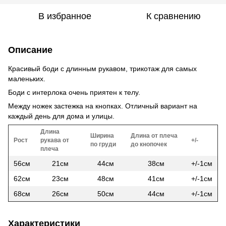
В избранное
К сравнению
Описание
Красивый боди с длинным рукавом, трикотаж для самых
маленьких.
Боди с интерлока очень приятен к телу.
Между ножек застежка на кнопках. Отличный вариант на
каждый день для дома и улицы.
Длина
Ширина
Длина от плеча
Рост
рукава от
+/-
по груди
до кнопочек
плеча
56см
21см
44см
38см
+/-1см
62см
23см
48см
41см
+/-1см
68см
26см
50см
44см
+/-1см
Характеристики