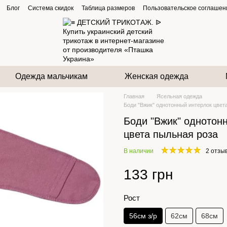
Блог
Система скидок
Таблица размеров
Пользовательское соглашен
Одежда мальчикам
Женская одежда
Главная
Ясельная одежда
Боди "Вжик" однотонный интерлок цвет
Боди "Вжик" однотон
цвета пыльная роза
В наличии
2 отзы
133 грн
Рост
56см з/р
62см
68см