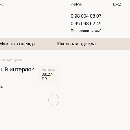
Укр
Рус
Вход
ие
0 98 004 08 07
0 95 098 62 45
Перезвонить вам?
Мужская одежда
Школьная одежда
а пыльная роза
ный интерлок
Артикул
08127-
PR
ва