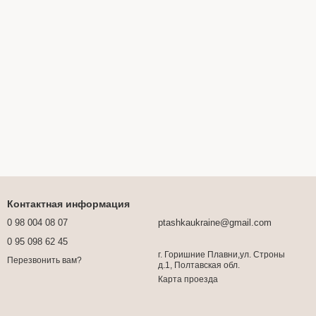
Контактная информация
0 98 004 08 07
ptashkaukraine@gmail.com
0 95 098 62 45
г. Горишние Плавни,ул. Строны
Перезвонить вам?
д.1, Полтавская обл.
Карта проезда