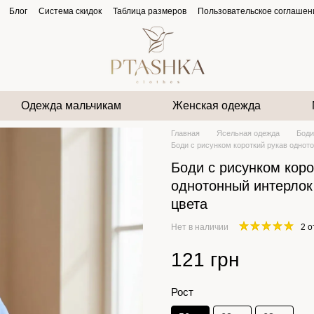
Блог
Система скидок
Таблица размеров
Пользовательское соглашен
Одежда мальчикам
Женская одежда
Главная
Ясельная одежда
Боди
Боди с рисунком короткий рукав одното
Боди с рисунком коро
однотонный интерлок
цвета
Нет в наличии
2 
121 грн
Рост