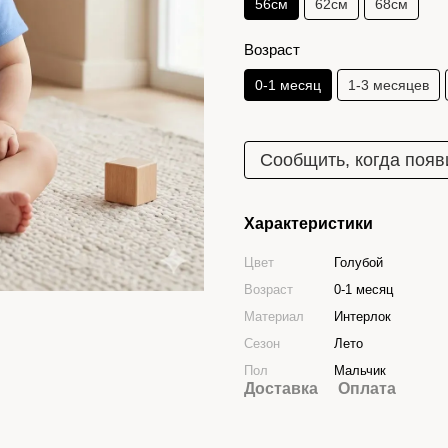
56см
62см
68см
Возраст
0-1 месяц
1-3 месяцев
Сообщить, когда появ
Характеристики
Цвет
Голубой
Возраст
0-1 месяц
Материал
Интерлок
Сезон
Лето
Пол
Мальчик
Доставка
Оплата