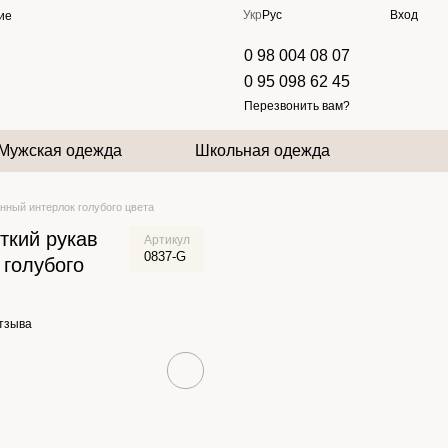
Укр
Рус
Вход
ие
0 98 004 08 07
0 95 098 62 45
Перезвонить вам?
Мужская одежда
Школьная одежда
нный интерлок голубого цвета
ткий рукав
Артикул
0837-G
 голубого
отзыва