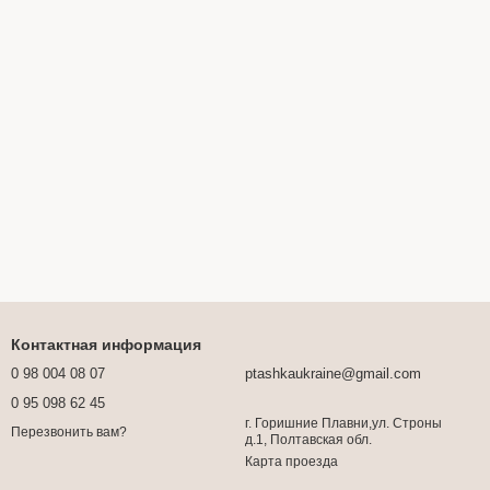
Контактная информация
0 98 004 08 07
ptashkaukraine@gmail.com
0 95 098 62 45
г. Горишние Плавни,ул. Строны
Перезвонить вам?
д.1, Полтавская обл.
Карта проезда