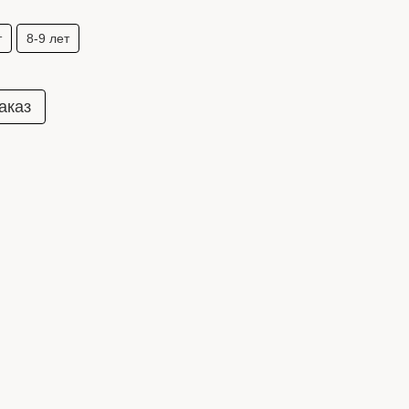
т
8-9 лет
аказ