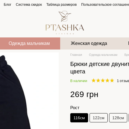
Блог
Система скидок
Таблица размеров
Пользовательское соглашен
Одежда мальчикам
Женская одежда
Главная
Одежда мальчикам
Бр
Брюки детские двунит
цвета
В наличии
1 отзы
269 грн
Рост
116см
122см
128см