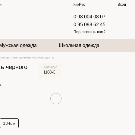
Укр
Рус
Вход
ие
0 98 004 08 07
0 95 098 62 45
Перезвонить вам?
Мужская одежда
Школьная одежда
юки детские двунить чёрного цвета
ь чёрного
Артикул
1160-C
в
134см